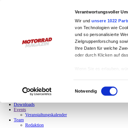
Österreichs Plattform
Verantwortungsvoller Um
für schräges Leben
Wir und
unsere 1022 Part
von Technologien wie Cook
Leseprobe gefällig?
und so personalisierte We
Zielgruppenforschung sowi
Bitte, gerne!
Einfach auf das Vorschaubild klicken und schon startet
Ihre Daten für welche Zwec
oder durch Klicken auf da
6/2026
Das aktuelle Magazin
Wenn Sie es erlauben, wür
Informationen über
menu
können
Einwilligungsauswahl
Stories
Ihr Gerät durch ak
Notwendig
Fotos
Erfahren Sie mehr darüber,
Videos
Downloads
Präferenzen im
Abschnitt
Events
Veranstaltungskalender
Wir verwenden Cookies, um
Team
Redaktion
anbieten zu können und di