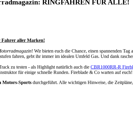
orradmagazin: RINGFAHREN FÜR ALLE!
r Fahrer aller Marken!
otorradmagazin
! Wir bieten euch die Chance, einen spannenden Tag a
sstufen fahren, gebt ihr immer im idealen Umfeld Gas. Und dank rasche
rack zu testen - als Highlight natürlich auch die
CBR1000RR-R Firebl
-Instruktor für einige schnelle Runden. Fireblade & Co warten auf euch!
a Motors-Sports
durchgeführt. Alle wichtigen Hinweise, die Zeitpläne, 