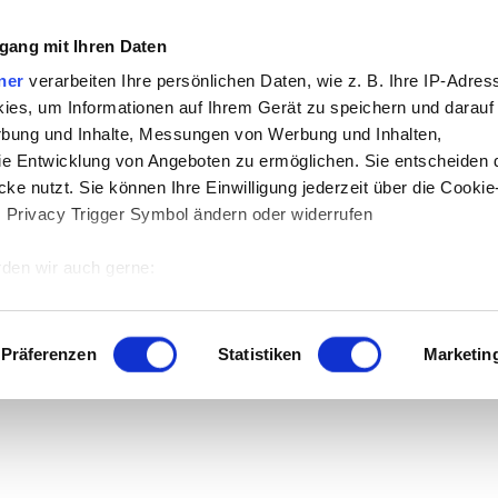
gang mit Ihren Daten
ner
verarbeiten Ihre persönlichen Daten, wie z. B. Ihre IP-Adress
ies, um Informationen auf Ihrem Gerät zu speichern und darauf
rbung und Inhalte, Messungen von Werbung und Inhalten,
e Entwicklung von Angeboten zu ermöglichen. Sie entscheiden 
 der Download.
ke nutzt. Sie können Ihre Einwilligung jederzeit über die Cookie
s Privacy Trigger Symbol ändern oder widerrufen
den wir auch gerne:
 Ihre geografische Lage erfassen, welche bis auf einige Meter g
tives Scannen nach bestimmten Merkmalen (Fingerprinting) identi
Präferenzen
Statistiken
Marketin
 wie Ihre persönlichen Daten verarbeitet werden, und legen Sie 
 Einzelheiten
fest.
 Inhalte und Anzeigen zu personalisieren, Funktionen für sozia
e Zugriffe auf unsere Website zu analysieren. Außerdem geben w