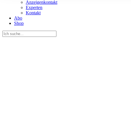
Anzeigenkontakt
Informationen zu Ihrer Ve
Experten
und Analysen weiter. Unse
Kontakt
Abo
zusammen, die Sie ihnen b
Shop
gesammelt haben.