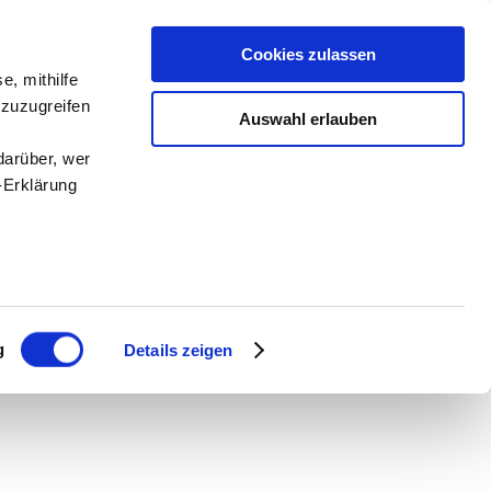
Cookies zulassen
e, mithilfe
 zuzugreifen
Auswahl erlauben
darüber, wer
-Erklärung
enau sein
fizieren
g
Details zeigen
Ihre
le Medien
ir