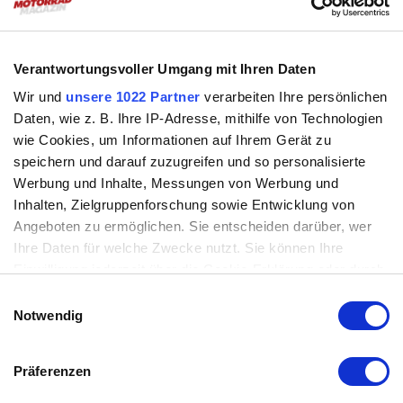
ausgezeichnetes Preisleistungsverhältnis liefern.
Verantwortungsvoller Umgang mit Ihren Daten
Malaguti XAM
Wir und
unsere 1022 Partner
verarbeiten Ihre persönlichen
Daten, wie z. B. Ihre IP-Adresse, mithilfe von Technologien
wie Cookies, um Informationen auf Ihrem Gerät zu
speichern und darauf zuzugreifen und so personalisierte
Werbung und Inhalte, Messungen von Werbung und
Mehr zum Thema:
Inhalten, Zielgruppenforschung sowie Entwicklung von
Angeboten zu ermöglichen. Sie entscheiden darüber, wer
Malaguti
:
Ihre Daten für welche Zwecke nutzt. Sie können Ihre
Modellnews
27.9.2019
Einwilligung jederzeit über die Cookie-Erklärung oder durch
Klicken auf das Privacy Trigger Symbol ändern oder
Einwilligungsauswahl
widerrufen
Notwendig
Malaguti Dune125 X
Schlank in Schwarz
weiterlesen ›
Wenn Sie es erlauben, würden wir auch gerne:
Malaguti Dune125 X Schlank in Schwarz
Präferenzen
Informationen über Ihre geografische Lage erfassen,
Modellnews
8.11.2018
welche bis auf einige Meter genau sein können