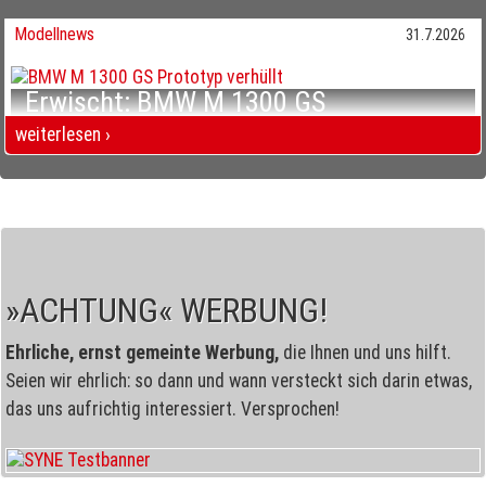
Erwischt: BMW R 20 Bayerns dickstes Ding
Modellnews
31.7.2026
Erwischt: BMW M 1300 GS
Mehr Offroad, mehr Luxus?
weiterlesen ›
Erwischt: BMW M 1300 GS Mehr Offroad, mehr Luxus?
»ACHTUNG« WERBUNG!
Ehrliche, ernst gemeinte Werbung,
die Ihnen und uns hilft.
Seien wir ehrlich: so dann und wann versteckt sich darin etwas,
das uns aufrichtig interessiert. Versprochen!