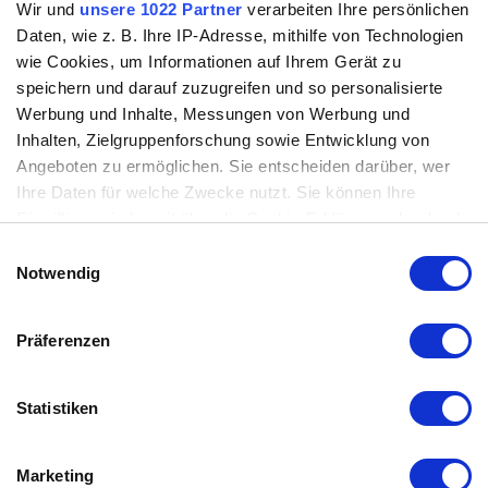
Wir und
unsere 1022 Partner
verarbeiten Ihre persönlichen
Zero Beschleunigung
Daten, wie z. B. Ihre IP-Adresse, mithilfe von Technologien
GPS Messungen
wie Cookies, um Informationen auf Ihrem Gerät zu
weiterlesen ›
speichern und darauf zuzugreifen und so personalisierte
Zero Beschleunigung GPS Messungen
Werbung und Inhalte, Messungen von Werbung und
Test
9.4.2024
Inhalten, Zielgruppenforschung sowie Entwicklung von
Angeboten zu ermöglichen. Sie entscheiden darüber, wer
E-Motorrad auf Tour
Ihre Daten für welche Zwecke nutzt. Sie können Ihre
Ein Selbstversuch
Einwilligung jederzeit über die Cookie-Erklärung oder durch
weiterlesen ›
Klicken auf das Privacy Trigger Symbol ändern oder
Einwilligungsauswahl
E-Motorrad auf Tour Ein Selbstversuch
widerrufen
Notwendig
Händler / Branche
26.2.2024
Wenn Sie es erlauben, würden wir auch gerne:
Präferenzen
Zero Großglockner Testride
Informationen über Ihre geografische Lage erfassen,
Mit Strom bergauf!
welche bis auf einige Meter genau sein können
weiterlesen ›
Ihr Gerät durch aktives Scannen nach bestimmten
Statistiken
Zero Großglockner Testride Mit Strom bergauf!
Merkmalen (Fingerprinting) identifizieren
Händler / Branche
:
Erfahren Sie mehr darüber, wie Ihre persönlichen Daten
Marketing
Händler / Branche
31.7.2026
verarbeitet werden, und legen Sie Ihre Präferenzen im