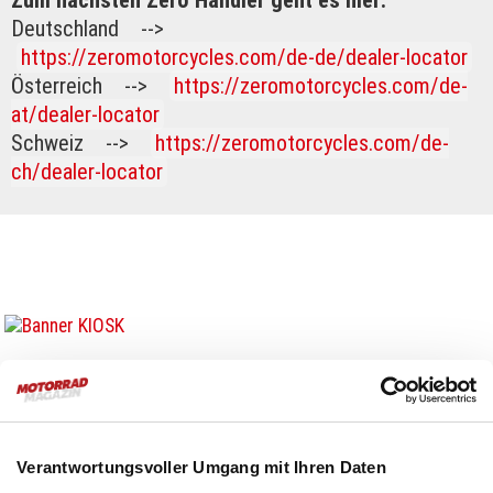
Zum nächsten Zero Händler geht es hier:
Deutschland -->
https://zeromotorcycles.com/de-de/dealer-locator
Österreich -->
https://zeromotorcycles.com/de-
at/dealer-locator
Schweiz -->
https://zeromotorcycles.com/de-
ch/dealer-locator
Mehr zum Thema:
Zero Motorcycles
:
Test
9.4.2024
Verantwortungsvoller Umgang mit Ihren Daten