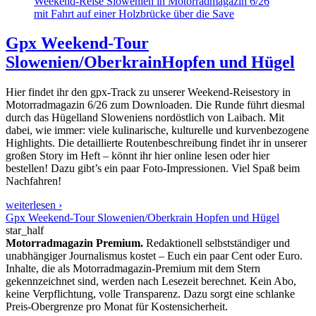
Weekend-Reise Slowenien in Motorradmagazin 6/26
mit Fahrt auf einer Holzbrücke über die Save
Gpx Weekend-Tour
Slowenien/Oberkrain
Hopfen und Hügel
Hier findet ihr den gpx-Track zu unserer Weekend-Reisestory in
Motorradmagazin 6/26 zum Downloaden. Die Runde führt diesmal
durch das Hügelland Sloweniens nordöstlich von Laibach. Mit
dabei, wie immer: viele kulinarische, kulturelle und kurvenbezogene
Highlights. Die detaillierte Routenbeschreibung findet ihr in unserer
großen Story im Heft – könnt ihr hier online lesen oder hier
bestellen! Dazu gibt’s ein paar Foto-Impressionen. Viel Spaß beim
Nachfahren!
weiterlesen ›
Gpx Weekend-Tour Slowenien/Oberkrain Hopfen und Hügel
star_half
Motorradmagazin Premium.
Redaktionell selbstständiger und
unabhängiger Journalismus kostet – Euch ein paar Cent oder Euro.
Inhalte, die als Motorradmagazin-Premium mit dem Stern
gekennzeichnet sind, werden nach Lesezeit berechnet. Kein Abo,
keine Verpflichtung, volle Transparenz. Dazu sorgt eine schlanke
Preis-Obergrenze pro Monat für Kostensicherheit.