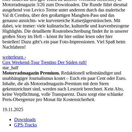
Motorradmagazin 3/26 zum Downloaden. Die Runde führt diesmal
ausgehend von Levico Terme unter anderem durch das malerische
Val di Cembra, über den großartigen Manghen-Pass und das
genauso aussichts- wie kurvenreiche Kaiserjägersträsschen. Mit
dabei, wie immer: viele kulinarische, kulturelle und kurvenbezogene
Highlights. Die detaillierte Routenbeschreibung findet ihr in unserer
großen Story im Heft – könnt ihr hier online lesen oder hier
bestellen! Dazu gibt’s ein paar Foto-Impressionen. Viel Spaß beim
Nachfahren!
weiterlesen ›
Gpx Weekend-Tour Trentino Der Süden ruft!
star_half
Motorradmagazin Premium.
Redaktionell selbstständiger und
unabhängiger Journalismus kostet – Euch ein paar Cent oder Euro.
Inhalte, die als Motorradmagazin-Premium mit dem Stern
gekennzeichnet sind, werden nach Lesezeit berechnet. Kein Abo,
keine Verpflichtung, volle Transparenz. Dazu sorgt eine schlanke
Preis-Obergrenze pro Monat für Kostensicherheit.
19.11.2025
Downloads
GPS-Tracks