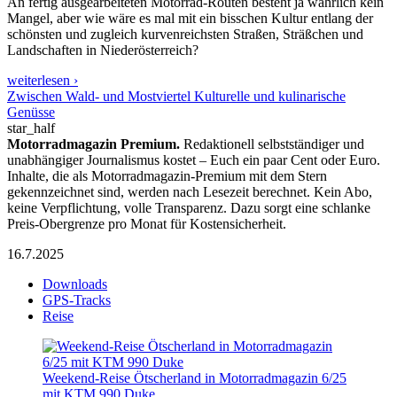
An fertig ausgearbeiteten Motorrad-Routen besteht ja wahrlich kein
Mangel, aber wie wäre es mal mit ein bisschen Kultur entlang der
schönsten und zugleich kurvenreichsten Straßen, Sträßchen und
Landschaften in Niederösterreich?
weiterlesen ›
Zwischen Wald- und Mostviertel Kulturelle und kulinarische
Genüsse
star_half
Motorradmagazin Premium.
Redaktionell selbstständiger und
unabhängiger Journalismus kostet – Euch ein paar Cent oder Euro.
Inhalte, die als Motorradmagazin-Premium mit dem Stern
gekennzeichnet sind, werden nach Lesezeit berechnet. Kein Abo,
keine Verpflichtung, volle Transparenz. Dazu sorgt eine schlanke
Preis-Obergrenze pro Monat für Kostensicherheit.
16.7.2025
Downloads
GPS-Tracks
Reise
Weekend-Reise Ötscherland in Motorradmagazin 6/25
mit KTM 990 Duke