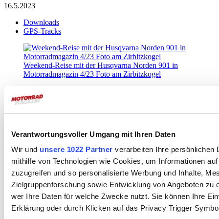
16.5.2023
Downloads
GPS-Tracks
Weekend-Reise mit der Husqvarna Norden 901 in
Motorradmagazin 4/23 Foto am Zirbitzkogel
Weekend-Tour Seetaler Alpen
Im grünen
Herzen
Hier findet ihr den gpx-Track zu unserer Weekend-Reisestory in
Verantwortungsvoller Umgang mit Ihren Daten
Motorradmagazin 4/23 zum Downloaden. Die Runde führt diesmal
durch das Grenzgebiet zwischen Steiermark und Kärnten, inklusive
Wir und
unsere 1022 Partner
verarbeiten Ihre persönlichen 
einem Besuch am Red Bull Ring. Dabei befahren wir wieder viele
mithilfe von Technologien wie Cookies, um Informationen au
kleine Straßen und haben für euch die besten Tipps auch abseits der
Strecke zusammengetragen. Die detaillierte Routenbeschreibung
zuzugreifen und so personalisierte Werbung und Inhalte, M
und viele kulinarische Tipps rund um diese Rundtour findet ihr in
Zielgruppenforschung sowie Entwicklung von Angeboten zu e
unserer großen Story im Heft – (könnt ihr hier online lesen oder hier
wer Ihre Daten für welche Zwecke nutzt. Sie können Ihre Einw
bestellen!). Dazu gibt’s unten ein paar Foto-Impressionen. Viel Spaß
beim Nachfahren!
Erklärung oder durch Klicken auf das Privacy Trigger Symbo