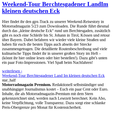
Weekend-Tour Berchtesgadener Land
Im
kleinen deutschen Eck
Hier findet ihr den gpx-Track zu unserer Weekend-Reisestory in
Motorradmagazin 5/23 zum Downloaden. Die Runde führt diesmal
durch das „kleine deutsche Eck“ rund um Berchtesgaden, zusätzlich
gibt es noch eine Schleife bis St. Johann in Tirol, Kössen und retour
über Bayern. Dabei befahren wir wieder viele kleine Straßen und
haben für euch die besten Tipps auch abseits der Strecke
zusammengetragen. Die detaillierte Routenbeschreibung und viele
kulinarische Tipps findet ihr in unserer großen Story im Heft –
(könnt ihr hier online lesen oder hier bestellen!). Dazu gibt’s unten
ein paar Foto-Impressionen. Viel Spaß beim Nachfahren!
weiterlesen ›
Weekend-Tour Berchtesgadener Land Im kleinen deutschen Eck
star_half
Motorradmagazin Premium.
Redaktionell selbstständiger und
unabhängiger Journalismus kostet – Euch ein paar Cent oder Euro.
Inhalte, die als Motorradmagazin-Premium mit dem Stern
gekennzeichnet sind, werden nach Lesezeit berechnet. Kein Abo,
keine Verpflichtung, volle Transparenz. Dazu sorgt eine schlanke
Preis-Obergrenze pro Monat für Kostensicherheit.