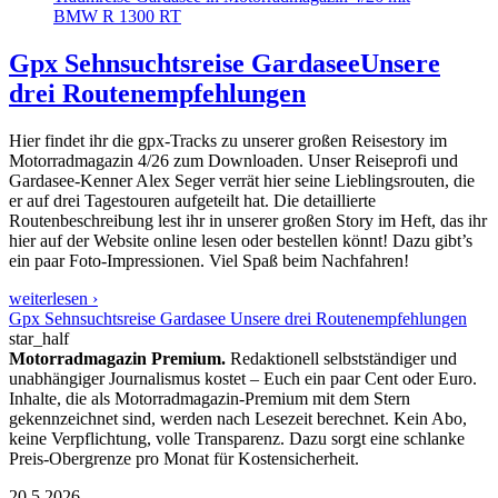
BMW R 1300 RT
Gpx Sehnsuchtsreise Gardasee
Unsere
drei Routenempfehlungen
Hier findet ihr die gpx-Tracks zu unserer großen Reisestory im
Motorradmagazin 4/26 zum Downloaden. Unser Reiseprofi und
Gardasee-Kenner Alex Seger verrät hier seine Lieblingsrouten, die
er auf drei Tagestouren aufgeteilt hat. Die detaillierte
Routenbeschreibung lest ihr in unserer großen Story im Heft, das ihr
hier auf der Website online lesen oder bestellen könnt! Dazu gibt’s
ein paar Foto-Impressionen. Viel Spaß beim Nachfahren!
weiterlesen ›
Gpx Sehnsuchtsreise Gardasee Unsere drei Routenempfehlungen
star_half
Motorradmagazin Premium.
Redaktionell selbstständiger und
unabhängiger Journalismus kostet – Euch ein paar Cent oder Euro.
Inhalte, die als Motorradmagazin-Premium mit dem Stern
gekennzeichnet sind, werden nach Lesezeit berechnet. Kein Abo,
keine Verpflichtung, volle Transparenz. Dazu sorgt eine schlanke
Preis-Obergrenze pro Monat für Kostensicherheit.
20.5.2026