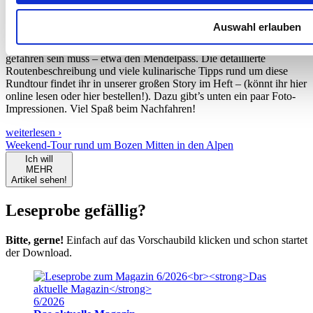
Motorradmagazin 3/23 zum Downloaden. Die Runde führt diesmal
durch Südtirol, und zwar in einer großen Runde um Bozen herum.
Auswahl erlauben
Dabei befahren wir viele kleine Straßen, echte Gehheimtipps – aber
natürlich auch ein paar bekannte Strecken, die man einmal im Leben
gefahren sein muss – etwa den Mendelpass. Die detaillierte
Routenbeschreibung und viele kulinarische Tipps rund um diese
Rundtour findet ihr in unserer großen Story im Heft – (könnt ihr hier
online lesen oder hier bestellen!). Dazu gibt’s unten ein paar Foto-
Impressionen. Viel Spaß beim Nachfahren!
weiterlesen ›
Weekend-Tour rund um Bozen Mitten in den Alpen
Ich will
MEHR
Artikel sehen!
Leseprobe gefällig?
Bitte, gerne!
Einfach auf das Vorschaubild klicken und schon startet
der Download.
6/2026