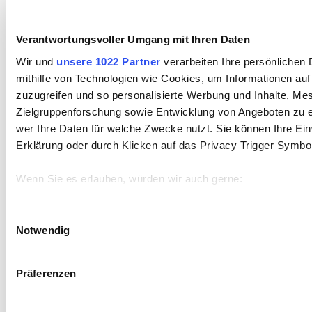
2/2026
Verantwortungsvoller Umgang mit Ihren Daten
1/2026
Wir und
unsere 1022 Partner
verarbeiten Ihre persönlichen 
mithilfe von Technologien wie Cookies, um Informationen au
8/2025
zuzugreifen und so personalisierte Werbung und Inhalte, M
Zielgruppenforschung sowie Entwicklung von Angeboten zu e
wer Ihre Daten für welche Zwecke nutzt. Sie können Ihre Einw
7/2025
Erklärung oder durch Klicken auf das Privacy Trigger Symbo
Werbung, Social Media & Co
Wenn Sie es erlauben, würden wir auch gerne:
Ehrliche, ernst gemeinte Werbung,
die Ihnen und uns hilft. Seien
Informationen über Ihre geografische Lage erfassen, 
wir ehrlich: so dann und wann versteckt sich darin etwas, das uns
aufrichtig interessiert. Versprochen!
sein können
Einwilligungsauswahl
Notwendig
Ihr Gerät durch aktives Scannen nach bestimmten Merk
Home
Kontakt
Erfahren Sie mehr darüber, wie Ihre persönlichen Daten verar
Impressum / Offenlegung
Präferenzen im
Abschnitt Einzelheiten
fest.
Präferenzen
Rechtliche Hinweise
Mediadaten
Datenschutz
Wir verwenden Cookies, um Inhalte und Anzeigen zu personal