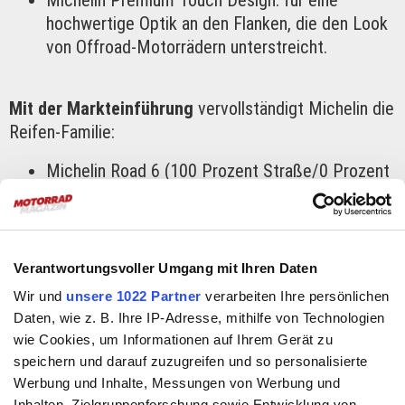
Michelin Premium Touch Design: für eine
hochwertige Optik an den Flanken, die den Look
von Offroad-Motorrädern unterstreicht.
Mit der Markteinführung
vervollständigt Michelin die
Reifen-Familie:
Michelin Road 6 (100 Prozent Straße/0 Prozent
Off-Road)
Michelin Anakee Road (90/10)
Michelin Anakee Adventure 2 (80/20)
Michelin Anakee Wild (50/50)
Verantwortungsvoller Umgang mit Ihren Daten
Wir und
unsere 1022 Partner
verarbeiten Ihre persönlichen
Daten, wie z. B. Ihre IP-Adresse, mithilfe von Technologien
wie Cookies, um Informationen auf Ihrem Gerät zu
speichern und darauf zuzugreifen und so personalisierte
Werbung und Inhalte, Messungen von Werbung und
Inhalten, Zielgruppenforschung sowie Entwicklung von