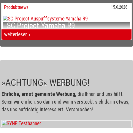
Produktnews
15.6.2026
SC Project Yamaha R9
Vier Trompeten
weiterlesen ›
SC Project Yamaha R9 Vier Trompeten
»ACHTUNG« WERBUNG!
Ehrliche, ernst gemeinte Werbung,
die Ihnen und uns hilft.
Seien wir ehrlich: so dann und wann versteckt sich darin etwas,
das uns aufrichtig interessiert. Versprochen!