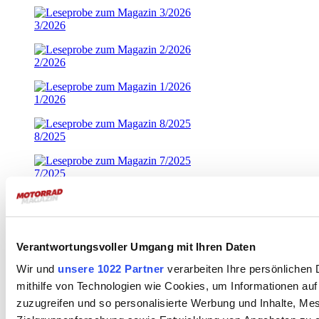
3/2026
2/2026
1/2026
8/2025
7/2025
Werbung, Social Media & Co
Ehrliche, ernst gemeinte Werbung,
die Ihnen und uns hilft. Seien
Verantwortungsvoller Umgang mit Ihren Daten
wir ehrlich: so dann und wann versteckt sich darin etwas, das uns
aufrichtig interessiert. Versprochen!
Wir und
unsere 1022 Partner
verarbeiten Ihre persönlichen 
Home
mithilfe von Technologien wie Cookies, um Informationen au
Kontakt
zuzugreifen und so personalisierte Werbung und Inhalte, M
Impressum / Offenlegung