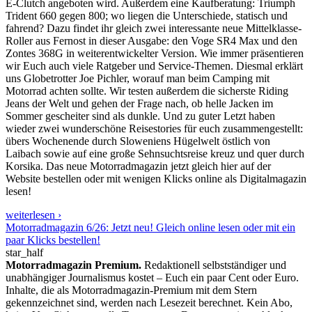
E-Clutch angeboten wird. Außerdem eine Kaufberatung: Triumph
Trident 660 gegen 800; wo liegen die Unterschiede, statisch und
fahrend? Dazu findet ihr gleich zwei interessante neue Mittelklasse-
Roller aus Fernost in dieser Ausgabe: den Voge SR4 Max und den
Zontes 368G in weiterentwickelter Version. Wie immer präsentieren
wir Euch auch viele Ratgeber und Service-Themen. Diesmal erklärt
uns Globetrotter Joe Pichler, worauf man beim Camping mit
Motorrad achten sollte. Wir testen außerdem die sicherste Riding
Jeans der Welt und gehen der Frage nach, ob helle Jacken im
Sommer gescheiter sind als dunkle. Und zu guter Letzt haben
wieder zwei wunderschöne Reisestories für euch zusammengestellt:
übers Wochenende durch Sloweniens Hügelwelt östlich von
Laibach sowie auf eine große Sehnsuchtsreise kreuz und quer durch
Korsika. Das neue Motorradmagazin jetzt gleich hier auf der
Website bestellen oder mit wenigen Klicks online als Digitalmagazin
lesen!
weiterlesen ›
Motorradmagazin 6/26: Jetzt neu! Gleich online lesen oder mit ein
paar Klicks bestellen!
star_half
Motorradmagazin Premium.
Redaktionell selbstständiger und
unabhängiger Journalismus kostet – Euch ein paar Cent oder Euro.
Inhalte, die als Motorradmagazin-Premium mit dem Stern
gekennzeichnet sind, werden nach Lesezeit berechnet. Kein Abo,