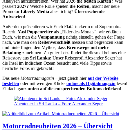
Analysen aufzuschreiben: Wer hat 2026
die besten Karten?
Was
passiert
2027?
Welche Rolle spielen
die Reifen,
macht der neue
Promotor
Liberty Media
alles richtig?
Überraschende
Antworten!
Außerdem präsentieren wir Euch Flat-Trackerin und Supermoto-
Racerin
Yasi Poppenreiter
als „Rider des Monats“, wir erklären
Euch, wie man die
Vorspannung
richtig einstellt, gehen der Frage
nach, wie man den
Reifenverschleiß
messen und begrenzen kann
und hinterfragen den Mythos, dass
Bremswege mit mehr
Beladung
zunehmen. Zu guter Letzt findet Ihr diesmal bei uns eine
Reisestory aus
Sri Lanka:
Unser Reiseprofi Alexander Seger hat
die Insel im Indischen Ozean besucht und viele Tipps sowie
herrliche Fotos mitgebracht!
Das neue
Motorradmagazin
– jetzt gleich hier
auf der Website
bestellen
oder mit wenigen Klicks
online als Digitalmagazin
lesen!
Einfach ganz
unten auf die entsprechenden Buttons drücken!
Abenteuer in Sri Lanka – Foto: Alexander Seger
Motorradneuheiten 2026 – Übersicht