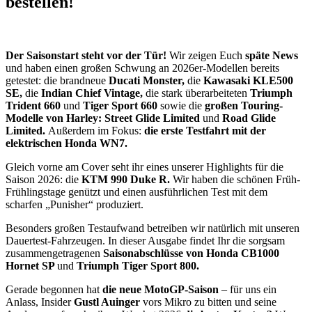
bestellen!
Der Saisonstart steht vor der Tür!
Wir zeigen Euch
späte News
und haben einen großen Schwung an 2026er-Modellen bereits
getestet: die brandneue
Ducati Monster,
die
Kawasaki KLE500
SE,
die
Indian Chief Vintage,
die stark überarbeiteten
Triumph
Trident 660
und
Tiger Sport 660
sowie die
großen Touring-
Modelle von Harley: Street Glide Limited
und
Road Glide
Limited.
Außerdem im Fokus:
die erste Testfahrt mit der
elektrischen
Honda WN7.
Gleich vorne am Cover seht ihr eines unserer Highlights für die
Saison 2026: die
KTM 990 Duke R.
Wir haben die schönen Früh-
Frühlingstage genützt und einen ausführlichen Test mit dem
scharfen „Punisher“ produziert.
Besonders großen Testaufwand betreiben wir natürlich mit unseren
Dauertest-Fahrzeugen. In dieser Ausgabe findet Ihr die sorgsam
zusammengetragenen
Saisonabschlüsse von Honda CB1000
Hornet SP
und
Triumph Tiger Sport 800.
Gerade begonnen hat
die neue MotoGP-Saison
– für uns ein
Anlass, Insider
Gustl Auinger
vors Mikro zu bitten und seine