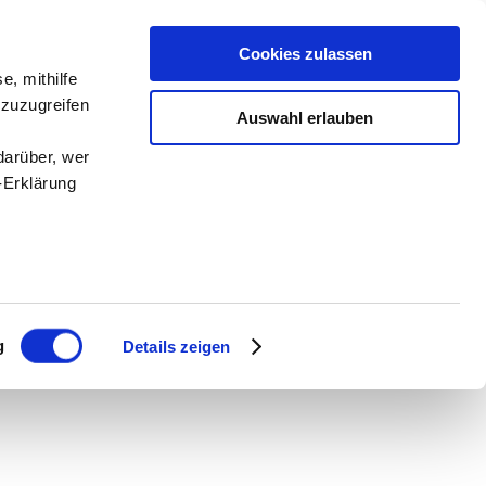
Cookies zulassen
e, mithilfe
 zuzugreifen
Auswahl erlauben
darüber, wer
-Erklärung
enau sein
fizieren
g
Details zeigen
Ihre
le Medien
ir