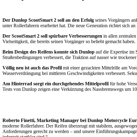
Der Dunlop ScootSmart 2 soll an den Erfolg
seines Vorgängers ank
unter Rollerfahrern erarbeitet hat. Die neue Generation richtet sich a
Der ScootSmart 2 soll spürbare Verbesserungen
in allen zentrale
Vielseitigkeit, die bereits seinen Vorgänger so beliebt gemacht haben.
Beim Design des Reifens konnte sich Dunlop
auf die Expertise im 
Straßenbedingungen verbessert, die Traktion auf nasser wie trockener 
Völlig neu ist auch das Profil
mit einer gezackten Mittelrille am V
Wasserverdrängung bei mittleren Geschwindigkeiten verbessert. Sekun
Am Hinterrad sorgt ein durchgehendes Mittelprofil
für hohe Versc
Tests von Dunlop zeigen eine Verkürzung des Nassbremswegs um 10 %
Roberto Finetti, Marketing Manager bei Dunlop Motorcycle Eur
moderne Rollerfahrer. Der Reifen überzeugt mit stabilem, ausgewogene
Anforderungen gerecht zu werden – und unsere Einführungskampagne b
jederzeit startklar sind.“