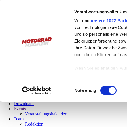
Österreichs Plattform
Verantwortungsvoller Um
für schräges Leben
Wir und
unsere 1022 Part
von Technologien wie Cook
Leseprobe gefällig?
und so personalisierte We
Zielgruppenforschung sowi
Bitte, gerne!
Einfach auf das Vorschaubild klicken und schon startet
Ihre Daten für welche Zwec
oder durch Klicken auf da
6/2026
Das aktuelle Magazin
Wenn Sie es erlauben, wür
Informationen über
menu
können
Einwilligungsauswahl
Stories
Ihr Gerät durch ak
Notwendig
Fotos
Erfahren Sie mehr darüber,
Videos
Downloads
Präferenzen im
Abschnitt
Events
Veranstaltungskalender
Wir verwenden Cookies, um
Team
Redaktion
anbieten zu können und di