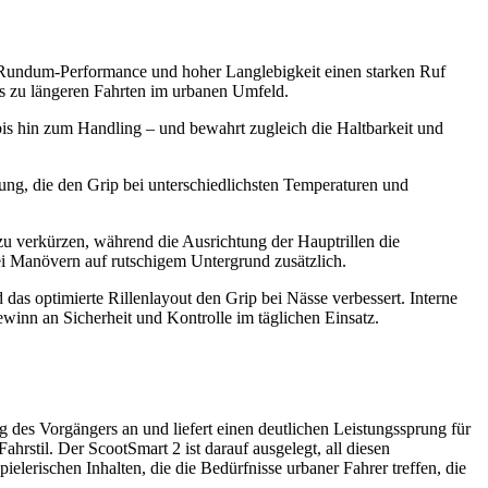
r Rundum-Performance und hoher Langlebigkeit einen starken Ruf
 bis zu längeren Fahrten im urbanen Umfeld.
is hin zum Handling – und bewahrt zugleich die Haltbarkeit und
hung, die den Grip bei unterschiedlichsten Temperaturen und
u verkürzen, während die Ausrichtung der Hauptrillen die
ei Manövern auf rutschigem Untergrund zusätzlich.
 das optimierte Rillenlayout den Grip bei Nässe verbessert. Interne
nn an Sicherheit und Kontrolle im täglichen Einsatz.
des Vorgängers an und liefert einen deutlichen Leistungssprung für
rstil. Der ScootSmart 2 ist darauf ausgelegt, all diesen
erischen Inhalten, die die Bedürfnisse urbaner Fahrer treffen, die