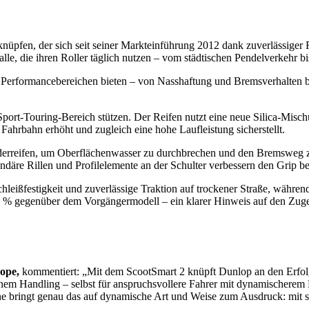
nüpfen, der sich seit seiner Markteinführung 2012 dank zuverlässige
n alle, die ihren Roller täglich nutzen – vom städtischen Pendelverkehr
n Performancebereichen bieten – von Nasshaftung und Bremsverhalten b
Sport-Touring-Bereich stützen. Der Reifen nutzt eine neue Silica-Misc
Fahrbahn erhöht und zugleich eine hohe Laufleistung sicherstellt.
orderreifen, um Oberflächenwasser zu durchbrechen und den Bremsweg z
däre Rillen und Profilelemente an der Schulter verbessern den Grip b
hleißfestigkeit und zuverlässige Traktion auf trockener Straße, während
 gegenüber dem Vorgängermodell – ein klarer Hinweis auf den Zugewi
ope,
kommentiert: „Mit dem ScootSmart 2 knüpft Dunlop an den Erfolg 
m Handling – selbst für anspruchsvollere Fahrer mit dynamischerem Fah
ringt genau das auf dynamische Art und Weise zum Ausdruck: mit spiel