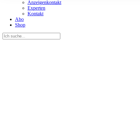
Anzeigenkontakt
Informationen zu Ihrer Ve
Experten
und Analysen weiter. Unse
Kontakt
Abo
zusammen, die Sie ihnen b
Shop
gesammelt haben.