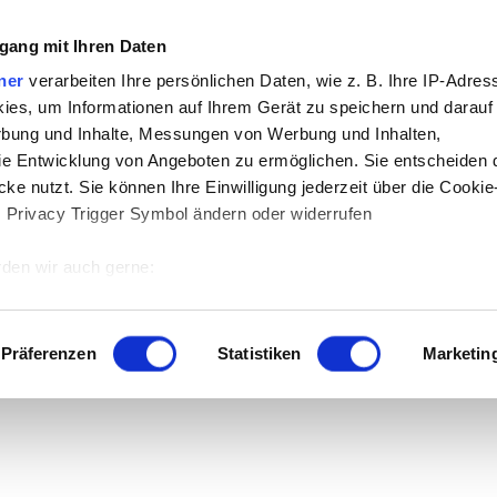
gang mit Ihren Daten
ner
verarbeiten Ihre persönlichen Daten, wie z. B. Ihre IP-Adress
ies, um Informationen auf Ihrem Gerät zu speichern und darauf
rbung und Inhalte, Messungen von Werbung und Inhalten,
e Entwicklung von Angeboten zu ermöglichen. Sie entscheiden 
 der Download.
ke nutzt. Sie können Ihre Einwilligung jederzeit über die Cookie
s Privacy Trigger Symbol ändern oder widerrufen
den wir auch gerne:
 Ihre geografische Lage erfassen, welche bis auf einige Meter g
tives Scannen nach bestimmten Merkmalen (Fingerprinting) identi
Präferenzen
Statistiken
Marketin
 wie Ihre persönlichen Daten verarbeitet werden, und legen Sie 
 Einzelheiten
fest.
 Inhalte und Anzeigen zu personalisieren, Funktionen für sozia
e Zugriffe auf unsere Website zu analysieren. Außerdem geben w