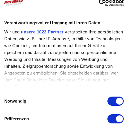
Mehr zum Thema:
Verantwortungsvoller Umgang mit Ihren Daten
Sport-/Hardenduro
:
Wir und
unsere 1022 Partner
verarbeiten Ihre persönlichen
Daten, wie z. B. Ihre IP-Adresse, mithilfe von Technologien
Modellnews
8.7.2026
wie Cookies, um Informationen auf Ihrem Gerät zu
speichern und darauf zuzugreifen und so personalisierte
KTM EXC Sixdays 2027
Werbung und Inhalte, Messungen von Werbung und
Einhundert XC
weiterlesen ›
Inhalten, Zielgruppenforschung sowie Entwicklung von
KTM EXC Sixdays 2027 Einhundert XC
Angeboten zu ermöglichen. Sie entscheiden darüber, wer
Ihre Daten für welche Zwecke nutzt. Sie können Ihre
Modellnews
9.6.2026
Einwilligung jederzeit über die Cookie-Erklärung oder durch
Klicken auf das Privacy Trigger Symbol ändern oder
Einwilligungsauswahl
Ducati Desmo450 EDS
widerrufen
Notwendig
Enduro in Rot
weiterlesen ›
Wenn Sie es erlauben, würden wir auch gerne:
Ducati Desmo450 EDS Enduro in Rot
Präferenzen
Modellnews
Informationen über Ihre geografische Lage erfassen,
3.4.2026