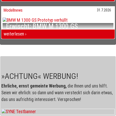
Erwischt: BMW R 20 Bayerns dickstes Ding
Modellnews
31.7.2026
Erwischt: BMW M 1300 GS
Mehr Offroad, mehr Luxus?
weiterlesen ›
Erwischt: BMW M 1300 GS Mehr Offroad, mehr Luxus?
»ACHTUNG« WERBUNG!
Ehrliche, ernst gemeinte Werbung,
die Ihnen und uns hilft.
Seien wir ehrlich: so dann und wann versteckt sich darin etwas,
das uns aufrichtig interessiert. Versprochen!