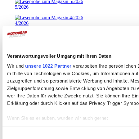
5/2026
4/2026
3/2026
2/2026
Verantwortungsvoller Umgang mit Ihren Daten
Wir und
unsere 1022 Partner
verarbeiten Ihre persönlichen 
1/2026
mithilfe von Technologien wie Cookies, um Informationen au
zuzugreifen und so personalisierte Werbung und Inhalte, M
8/2025
Zielgruppenforschung sowie Entwicklung von Angeboten zu e
wer Ihre Daten für welche Zwecke nutzt. Sie können Ihre Einw
Erklärung oder durch Klicken auf das Privacy Trigger Symbo
7/2025
Werbung, Social Media & Co
Wenn Sie es erlauben, würden wir auch gerne:
Informationen über Ihre geografische Lage erfassen, 
Ehrliche, ernst gemeinte Werbung,
die Ihnen und uns hilft. Seien
sein können
Einwilligungsauswahl
wir ehrlich: so dann und wann versteckt sich darin etwas, das uns