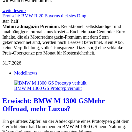
wir wann erwarten dürfen.
weiterlesen ›
Erwischt: BMW R 20 Bayerns dickstes Ding
star_half
Motorradmagazin Premium.
Redaktionell selbstständiger und
unabhängiger Journalismus kostet – Euch ein paar Cent oder Euro.
Inhalte, die als Motorradmagazin-Premium mit dem Stern
gekennzeichnet sind, werden nach Lesezeit berechnet. Kein Abo,
keine Verpflichtung, volle Transparenz. Dazu sorgt eine schlanke
Preis-Obergrenze pro Monat für Kostensicherheit.
31.7.2026
Modellnews
BMW M 1300 GS Prototyp verhüllt
Erwischt: BMW M 1300 GS
Mehr
Offroad, mehr Luxus?
Ein gelüftetes Zipferl an der Abdeckplane eines Prototypen gibt dem
Gerücht einer bald kommenden BMW M 1300 GS neue Nahrung.
Wir spekulieren, was wir wann erwarten können.