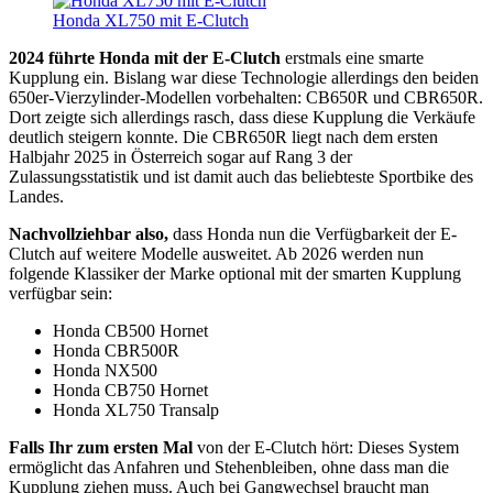
Honda XL750 mit E-Clutch
2024 führte Honda mit der E-Clutch
erstmals eine smarte
Kupplung ein. Bislang war diese Technologie allerdings den beiden
650er-Vierzylinder-Modellen vorbehalten: CB650R und CBR650R.
Dort zeigte sich allerdings rasch, dass diese Kupplung die Verkäufe
deutlich steigern konnte. Die CBR650R liegt nach dem ersten
Halbjahr 2025 in Österreich sogar auf Rang 3 der
Zulassungsstatistik und ist damit auch das beliebteste Sportbike des
Landes.
Nachvollziehbar also,
dass Honda nun die Verfügbarkeit der E-
Clutch auf weitere Modelle ausweitet. Ab 2026 werden nun
folgende Klassiker der Marke optional mit der smarten Kupplung
verfügbar sein:
Honda CB500 Hornet
Honda CBR500R
Honda NX500
Honda CB750 Hornet
Honda XL750 Transalp
Falls Ihr zum ersten Mal
von der E-Clutch hört: Dieses System
ermöglicht das Anfahren und Stehenbleiben, ohne dass man die
Kupplung ziehen muss. Auch bei Gangwechsel braucht man