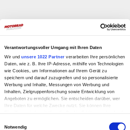
Verantwortungsvoller Umgang mit Ihren Daten
Wir und
unsere 1022 Partner
verarbeiten Ihre persönlichen
Daten, wie z. B. Ihre IP-Adresse, mithilfe von Technologien
wie Cookies, um Informationen auf Ihrem Gerät zu
speichern und darauf zuzugreifen und so personalisierte
Werbung und Inhalte, Messungen von Werbung und
Inhalten, Zielgruppenforschung sowie Entwicklung von
Angeboten zu ermöglichen. Sie entscheiden darüber, wer
Ihre Daten für welche Zwecke nutzt. Sie können Ihre
Einwilligung jederzeit über die Cookie-Erklärung oder durch
Klicken auf das Privacy Trigger Symbol ändern oder
Einwilligungsauswahl
widerrufen
Notwendig