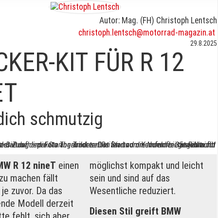
rwendung unserer Website an unsere Partner für soziale Medien
re Partner führen diese Informationen möglicherweise mit weite
Autor: Mag. (FH) Christoph Lentsch
ereitgestellt haben oder die sie im Rahmen Ihrer Nutzung der D
christoph.lentsch@motorrad-magazin.at
29.8.2025
KER-KIT FÜR R 12
ET
ich schmutzig
Hinweis: Die auf dem Foto abgebildeten Reifen und die Nummer 35 sind nicht Bestandteil des Zubehörpakets The Tracker. Das Startnummernfeld bietet Raum für individuelle Gestaltung – die Startnummer selbst wird vom Kunden frei gewählt und angebracht.
MW R 12 nineT
einen
möglichst kompakt und leicht
zu machen fällt
sein und sind auf das
s je zuvor. Da das
Wesentliche reduziert.
nde Modell derzeit
Diesen Stil greift BMW
tte fehlt, sich aber