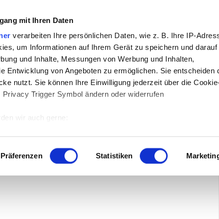
gang mit Ihren Daten
ÖSTERREICHS PLATTFORM
ner
verarbeiten Ihre persönlichen Daten, wie z. B. Ihre IP-Adress
ies, um Informationen auf Ihrem Gerät zu speichern und darauf
rbung und Inhalte, Messungen von Werbung und Inhalten,
e Entwicklung von Angeboten zu ermöglichen. Sie entscheiden 
ke nutzt. Sie können Ihre Einwilligung jederzeit über die Cookie
nts
Team
Abo
Shop
s Privacy Trigger Symbol ändern oder widerrufen
den wir auch gerne:
 Ihre geografische Lage erfassen, welche bis auf einige Meter g
tives Scannen nach bestimmten Merkmalen (Fingerprinting) identi
Präferenzen
Statistiken
Marketin
 wie Ihre persönlichen Daten verarbeitet werden, und legen Sie 
 Einzelheiten
fest.
 Inhalte und Anzeigen zu personalisieren, Funktionen für sozia
e Zugriffe auf unsere Website zu analysieren. Außerdem geben w