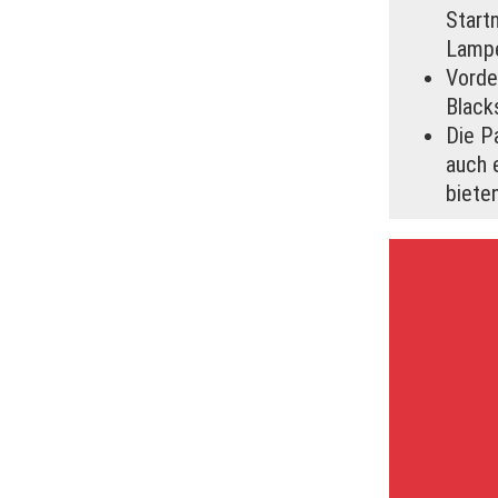
Start
Lamp
Vorde
Black
Die P
auch e
biete