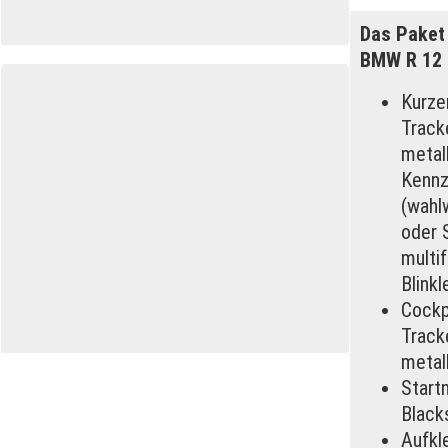
Das Paket 
BMW R 12 
Kurze
Track
metall
Kennz
(wahl
oder S
multif
Blink
Cockp
Track
metall
Start
Black
Aufkl