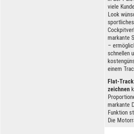
viele Kund
Look wünsc
sportliche
Cockpitver
markante 
– ermöglic
schnellen 
kostengün
einem Trac
Flat-Trac
zeichnen
k
Proportione
markante D
Funktion s
Die Motorr