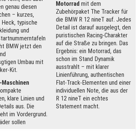
Motorrad
mit dem
en genau diesen
Zubehörpaket The Tracker für
hen – kurzes,
die BMW R 12 nineT auf. Jedes
s Heck, typische
Detail ist darauf ausgelegt, den
kleidung und
puristischen Racing-Charakter
Startnummerntafeln
auf die Straße zu bringen. Das
ht BMW jetzt den
Ergebnis: ein Motorrad, das
und
schon im Stand Dynamik
sgtigen Umbau mit
ausstrahlt – mit klarer
ker-Kit.
Linienführung, authentischen
k-Maschinen
Flat-Track-Elementen und einer
ompakte
individuellen Note, die aus der
n, klare Linien und
R 12 nineT ein echtes
etails aus. Die
Statement macht.
teht im Vordergrund.
äder sollen