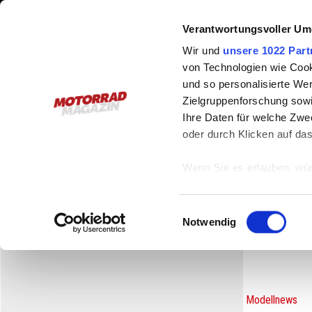
Verantwortungsvoller Um
Wir und
unsere 1022 Part
von Technologien wie Cook
und so personalisierte We
Zielgruppenforschung sowi
Ihre Daten für welche Zwec
Stories
Fotos
Videos
Downloads
Eve
oder durch Klicken auf da
Wenn Sie es erlauben, wür
FÜR SCHRÄGES LEBEN
Informationen über
können
Einwilligungsauswahl
Ihr Gerät durch ak
Notwendig
Erfahren Sie mehr darüber,
Präferenzen im
Abschnitt
Wir verwenden Cookies, um
Modellnews
anbieten zu können und di