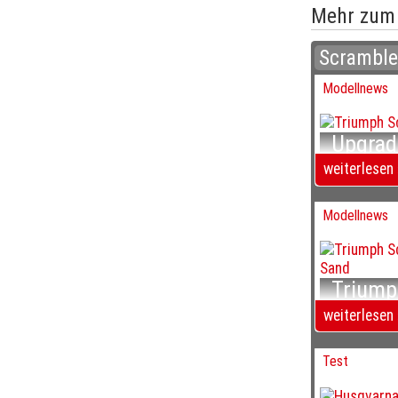
Mehr zum
Scramble
Modellnews
Upgrad
Showa und
weiterlesen 
Modellnews
Triump
(Fast) all
weiterlesen 
Test