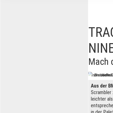
Informationen zu Ihrer Ve
und Analysen weiter. Unse
zusammen, die Sie ihnen b
gesammelt haben.
TRAC
NIN
Mach d
Aus der B
Scrambler 
leichter al
entspreche
in der Pale