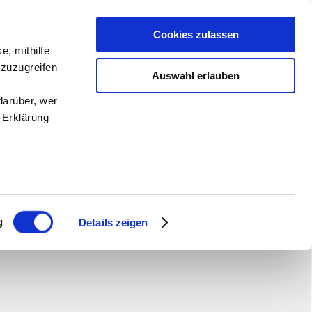
Cookies zulassen
e, mithilfe
 zuzugreifen
Auswahl erlauben
darüber, wer
-Erklärung
enau sein
fizieren
g
Details zeigen
Ihre
le Medien
ir