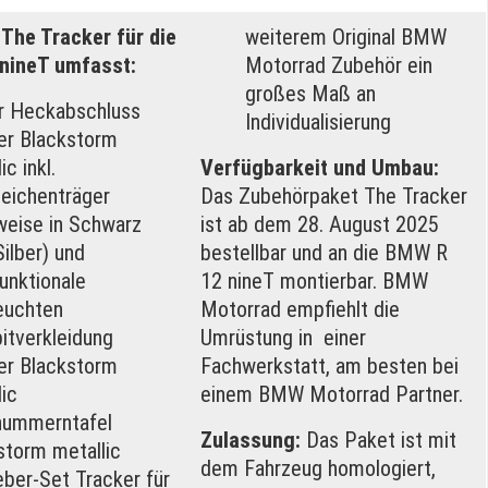
The Tracker für die
weiterem Original BMW
nineT umfasst:
Motorrad Zubehör ein
großes Maß an
r Heckabschluss
Individualisierung
er Blackstorm
ic inkl.
Verfügbarkeit und Umbau:
eichenträger
Das Zubehörpaket The Tracker
weise in Schwarz
ist ab dem 28. August 2025
ilber) und
bestellbar und an die BMW R
unktionale
12 nineT montierbar. BMW
leuchten
Motorrad empfiehlt die
itverkleidung
Umrüstung in einer
er Blackstorm
Fachwerkstatt, am besten bei
ic
einem BMW Motorrad Partner.
nummerntafel
Zulassung:
Das Paket ist mit
storm metallic
dem Fahrzeug homologiert,
eber-Set Tracker für