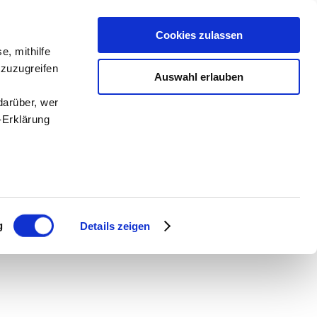
Cookies zulassen
e, mithilfe
 zuzugreifen
Auswahl erlauben
darüber, wer
-Erklärung
enau sein
fizieren
g
Details zeigen
Ihre
le Medien
ir