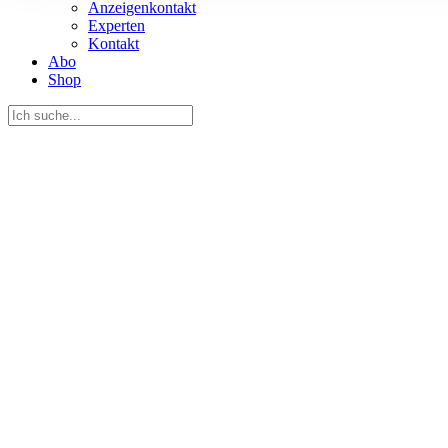
Anzeigenkontakt
Informationen zu Ihrer Ve
Experten
und Analysen weiter. Unse
Kontakt
Abo
zusammen, die Sie ihnen b
Shop
gesammelt haben.