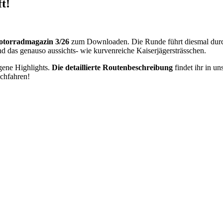
t!
otorradmagazin 3/26
zum Downloaden. Die Runde führt diesmal durc
d das genauso aussichts- wie kurvenreiche Kaiserjägersträsschen.
ogene Highlights.
Die detaillierte Routenbeschreibung
findet ihr in u
achfahren!