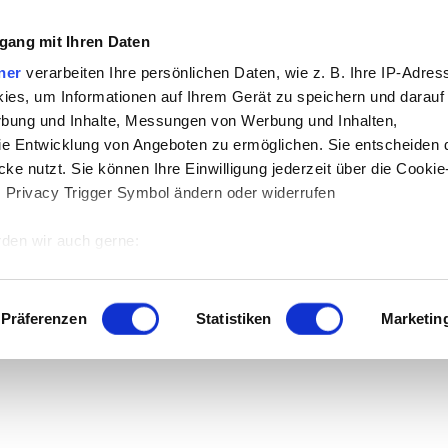
gang mit Ihren Daten
ner
verarbeiten Ihre persönlichen Daten, wie z. B. Ihre IP-Adress
ies, um Informationen auf Ihrem Gerät zu speichern und darauf
rbung und Inhalte, Messungen von Werbung und Inhalten,
e Entwicklung von Angeboten zu ermöglichen. Sie entscheiden 
 der Download.
ke nutzt. Sie können Ihre Einwilligung jederzeit über die Cookie
s Privacy Trigger Symbol ändern oder widerrufen
den wir auch gerne:
 Ihre geografische Lage erfassen, welche bis auf einige Meter g
tives Scannen nach bestimmten Merkmalen (Fingerprinting) identi
Präferenzen
Statistiken
Marketin
 wie Ihre persönlichen Daten verarbeitet werden, und legen Sie 
 Einzelheiten
fest.
 Inhalte und Anzeigen zu personalisieren, Funktionen für sozia
e Zugriffe auf unsere Website zu analysieren. Außerdem geben w