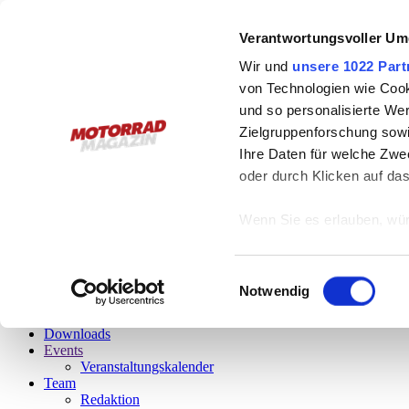
Österreichs Plattform
Verantwortungsvoller Um
für schräges Leben
Wir und
unsere 1022 Part
von Technologien wie Cook
Leseprobe gefällig?
und so personalisierte We
Zielgruppenforschung sowi
Bitte, gerne!
Einfach auf das Vorschaubild klicken und schon startet
Ihre Daten für welche Zwec
oder durch Klicken auf da
6/2026
Das aktuelle Magazin
Wenn Sie es erlauben, wür
Informationen über
menu
können
Einwilligungsauswahl
Stories
Ihr Gerät durch ak
Notwendig
Fotos
Erfahren Sie mehr darüber,
Videos
Downloads
Präferenzen im
Abschnitt
Events
Veranstaltungskalender
Wir verwenden Cookies, um
Team
Redaktion
anbieten zu können und di