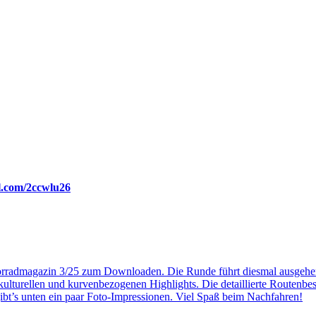
rl.com/2ccwlu26
torradmagazin 3/25 zum Downloaden. Die Runde führt diesmal ausgehen
kulturellen und kurvenbezogenen Highlights. Die detaillierte Routenbes
 gibt’s unten ein paar Foto-Impressionen. Viel Spaß beim Nachfahren!