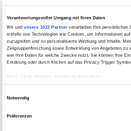
Bitte, gerne!
Einfach auf das Vorschaubild klicken und schon startet
der Download.
Verantwortungsvoller Umgang mit Ihren Daten
Wir und
unsere 1022 Partner
verarbeiten Ihre persönlichen 
6/2026
mithilfe von Technologien wie Cookies, um Informationen au
Das aktuelle Magazin
zuzugreifen und so personalisierte Werbung und Inhalte, M
Zielgruppenforschung sowie Entwicklung von Angeboten zu e
5/2026
wer Ihre Daten für welche Zwecke nutzt. Sie können Ihre Einw
Erklärung oder durch Klicken auf das Privacy Trigger Symbo
4/2026
Wenn Sie es erlauben, würden wir auch gerne:
3/2026
Informationen über Ihre geografische Lage erfassen, 
sein können
Einwilligungsauswahl
2/2026
Notwendig
Ihr Gerät durch aktives Scannen nach bestimmten Merk
Erfahren Sie mehr darüber, wie Ihre persönlichen Daten verar
1/2026
Präferenzen im
Abschnitt Einzelheiten
fest.
Präferenzen
8/2025
Wir verwenden Cookies, um Inhalte und Anzeigen zu personal