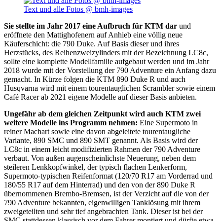
Text und alle Fotos @ bmh-images
Sie stellte im Jahr 2017 eine Aufbruch für KTM dar
und
eröffnete den Mattighofenern auf Anhieb eine völlig neue
Käuferschicht: die 790 Duke. Auf Basis dieser und ihres
Herzstücks, des Reihenzweizylinders mit der Bezeichnung LC8c,
sollte eine komplette Modellfamilie aufgebaut werden und im Jahr
2018 wurde mit der Vorstellung der 790 Adventure ein Anfang dazu
gemacht. In Kürze folgen die KTM 890 Duke R und auch
Husqvarna wird mit einem tourentauglichen Scrambler sowie einem
Café Racer ab 2021 eigene Modelle auf dieser Basis anbieten.
Ungefähr ab dem gleichen Zeitpunkt wird auch KTM zwei
weitere Modelle ins Programm nehmen:
Eine Supermoto in
reiner Machart sowie eine davon abgeleitete tourentaugliche
Variante, 890 SMC und 890 SMT genannt. Als Basis wird der
LC8c in einem leicht modifizierten Rahmen der 790 Adventure
verbaut. Von außen augenscheinlichste Neuerung, neben dem
steileren Lenkkopfwinkel, der typisch flachen Lenkerform,
Supermoto-typischen Reifenformat (120/70 R17 am Vorderrad und
180/55 R17 auf dem Hinterrad) und den von der 890 Duke R
übernommenen Brembo-Bremsen, ist der Verzicht auf die von der
790 Adventure bekannten, eigenwilligen Tanklösung mit ihrem
zweigeteilten und sehr tief angebrachten Tank. Dieser ist bei der
SMC stattdessen klassisch vor dem Fahrer montiert und dürfte etwa