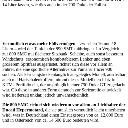
14 Liter fassen, wie dies auch in der 790 Duke der Fall ist.
Vermutlich etwas mehr Füllvermögen
– zwischen 16 und 18
Litern – wird der Tank in der 890 SMT mitbringen. Im Vergleich
zur 890 SMC mit flacherer Sitzbank, Scheibe, auch sonst besserem
Windschutz, ergonomisch komfortablerem Lenker und eben
größerem Spritfass ausgerüstet, richtet sich diese vor allem an
Fahrer, die eine sportliche Alternative zur Yamaha Tracer 900
suchen. Als klar langstreckentauglich ausgelegtes Modell, ausrüstbar
auch mit Hartschalenkoffern, nimmt dieses Modell den Platz in
KTMs Portfolio ein, der ursprünglich einer 790 Duke GT zugedacht
war. Ob diese in anderer Form dennoch zur Serienreife entwickelt
wird ist derzeit unklar, jedoch unwahrscheinlich.
Die 890 SMC richtet sich wiederum vor allem an Liebhaber der
Ducati Hypermotard,
die sie preislich vermutlich leicht unterbieten
wird, was in Deutschland einen Einstiegspreis von ca. 12.000 Euro
und in Österreich von ca. 14.500 Euro bedeuten wird.