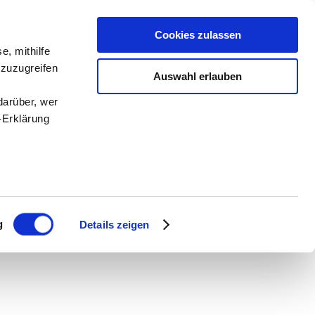
Cookies zulassen
e, mithilfe
 zuzugreifen
Auswahl erlauben
darüber, wer
-Erklärung
enau sein
fizieren
g
Details zeigen
Ihre
le Medien
ir