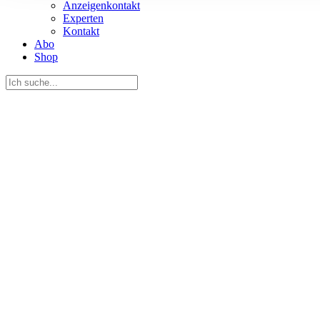
Anzeigenkontakt
Informationen zu Ihrer Ve
Experten
und Analysen weiter. Unse
Kontakt
Abo
zusammen, die Sie ihnen b
Shop
gesammelt haben.