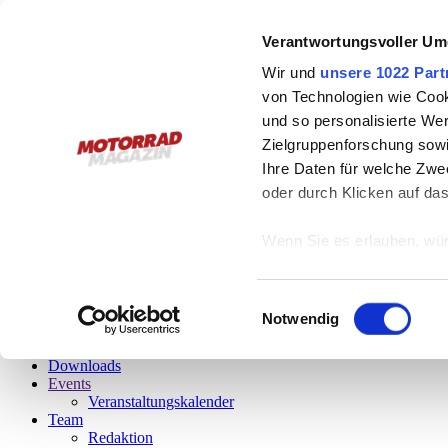
Österreichs Plattform
Verantwortungsvoller Um
für schräges Leben
Wir und
unsere 1022 Part
von Technologien wie Cook
Leseprobe gefällig?
und so personalisierte We
Zielgruppenforschung sowi
Bitte, gerne!
Einfach auf das Vorschaubild klicken und schon startet
Ihre Daten für welche Zwec
oder durch Klicken auf da
6/2026
Das aktuelle Magazin
Wenn Sie es erlauben, wür
Informationen über
menu
können
Einwilligungsauswahl
Stories
Ihr Gerät durch ak
Notwendig
Fotos
Erfahren Sie mehr darüber,
Videos
Downloads
Präferenzen im
Abschnitt
Events
Veranstaltungskalender
Wir verwenden Cookies, um
Team
Redaktion
anbieten zu können und di