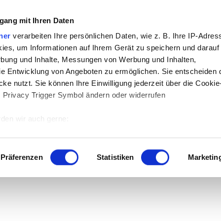
gang mit Ihren Daten
ner
verarbeiten Ihre persönlichen Daten, wie z. B. Ihre IP-Adress
ies, um Informationen auf Ihrem Gerät zu speichern und darauf
rbung und Inhalte, Messungen von Werbung und Inhalten,
e Entwicklung von Angeboten zu ermöglichen. Sie entscheiden 
 der Download.
ke nutzt. Sie können Ihre Einwilligung jederzeit über die Cookie
s Privacy Trigger Symbol ändern oder widerrufen
den wir auch gerne:
 Ihre geografische Lage erfassen, welche bis auf einige Meter g
tives Scannen nach bestimmten Merkmalen (Fingerprinting) identi
Präferenzen
Statistiken
Marketin
 wie Ihre persönlichen Daten verarbeitet werden, und legen Sie 
 Einzelheiten
fest.
 Inhalte und Anzeigen zu personalisieren, Funktionen für sozia
e Zugriffe auf unsere Website zu analysieren. Außerdem geben w