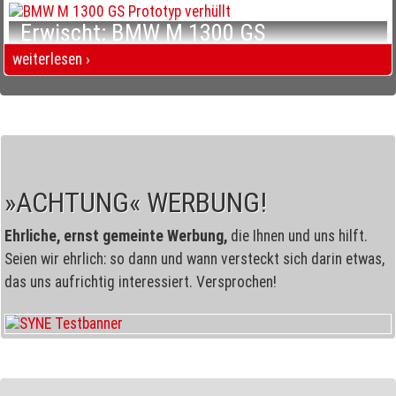
Erwischt: BMW M 1300 GS
Mehr Offroad, mehr Luxus?
weiterlesen ›
Erwischt: BMW M 1300 GS Mehr Offroad, mehr Luxus?
»ACHTUNG« WERBUNG!
Ehrliche, ernst gemeinte Werbung,
die Ihnen und uns hilft.
Seien wir ehrlich: so dann und wann versteckt sich darin etwas,
das uns aufrichtig interessiert. Versprochen!