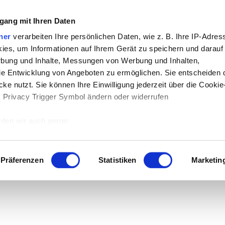
gang mit Ihren Daten
ner
verarbeiten Ihre persönlichen Daten, wie z. B. Ihre IP-Adress
tartet der Download.
ies, um Informationen auf Ihrem Gerät zu speichern und darauf
rbung und Inhalte, Messungen von Werbung und Inhalten,
e Entwicklung von Angeboten zu ermöglichen. Sie entscheiden 
ke nutzt. Sie können Ihre Einwilligung jederzeit über die Cookie
s Privacy Trigger Symbol ändern oder widerrufen
den wir auch gerne:
 Ihre geografische Lage erfassen, welche bis auf einige Meter g
tives Scannen nach bestimmten Merkmalen (Fingerprinting) identi
Präferenzen
Statistiken
Marketin
 wie Ihre persönlichen Daten verarbeitet werden, und legen Sie 
 Einzelheiten
fest.
 Inhalte und Anzeigen zu personalisieren, Funktionen für sozia
e Zugriffe auf unsere Website zu analysieren. Außerdem geben w