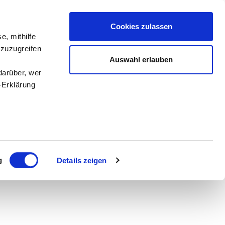
für schräges Leben
Cookies zulassen
e, mithilfe
 zuzugreifen
Auswahl erlauben
6/2026
darüber, wer
Das aktuelle Magazin
-Erklärung
enau sein
fizieren
g
Details zeigen
Ihre
le Medien
ir