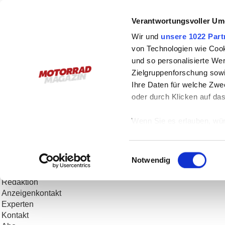
Österreichs Plattform
Verantwortungsvoller Um
Leseprobe gefällig?
Wir und
unsere 1022 Part
Bitte, gerne!
Einfach auf das Vorschaubild klicken und schon s
von Technologien wie Cook
und so personalisierte We
Zielgruppenforschung sowi
Ihre Daten für welche Zwec
menu
oder durch Klicken auf da
Stories
Fotos
Wenn Sie es erlauben, wür
Videos
Informationen über
Downloads
können
Events
Einwilligungsauswahl
Ihr Gerät durch ak
Veranstaltungskalender
Notwendig
Team
Erfahren Sie mehr darüber,
Redaktion
Präferenzen im
Abschnitt
Anzeigenkontakt
Experten
Wir verwenden Cookies, um
Kontakt
anbieten zu können und di