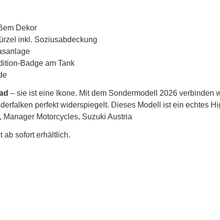
ißem Dekor
ürzel inkl. Soziusabdeckung
gasanlage
ition-Badge am Tank
de
rad
– sie ist eine Ikone. Mit dem Sondermodell 2026 verbinden w
rfalken perfekt widerspiegelt. Dieses Modell ist ein echtes Hig
 Manager Motorcycles, Suzuki Austria
ab sofort erhältlich.