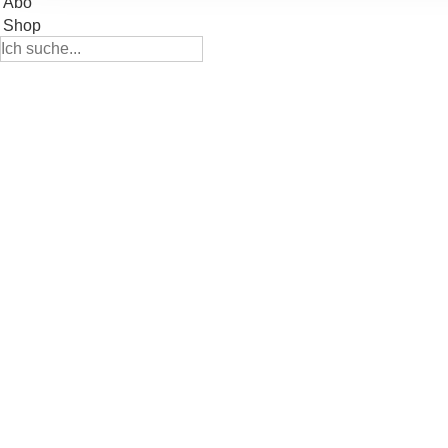
Abo
Informationen zu Ihrer Ve
Shop
und Analysen weiter. Unse
zusammen, die Sie ihnen b
gesammelt haben.