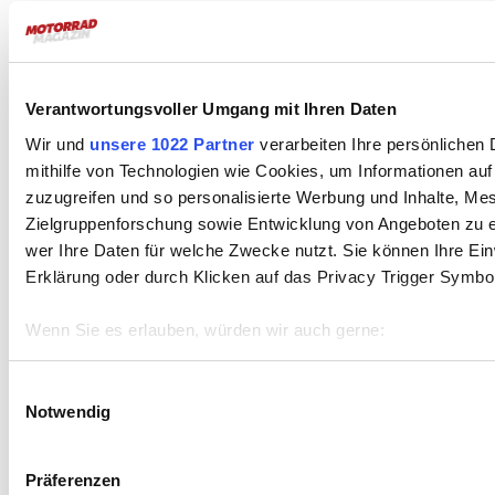
6/2026
Das aktuelle Magazin
Verantwortungsvoller Umgang mit Ihren Daten
5/2026
Wir und
unsere 1022 Partner
verarbeiten Ihre persönlichen 
mithilfe von Technologien wie Cookies, um Informationen au
4/2026
zuzugreifen und so personalisierte Werbung und Inhalte, M
Zielgruppenforschung sowie Entwicklung von Angeboten zu e
3/2026
wer Ihre Daten für welche Zwecke nutzt. Sie können Ihre Einw
Erklärung oder durch Klicken auf das Privacy Trigger Symbo
2/2026
Wenn Sie es erlauben, würden wir auch gerne:
1/2026
Informationen über Ihre geografische Lage erfassen, 
sein können
Einwilligungsauswahl
Notwendig
Ihr Gerät durch aktives Scannen nach bestimmten Merk
8/2025
Erfahren Sie mehr darüber, wie Ihre persönlichen Daten verar
Präferenzen im
Abschnitt Einzelheiten
fest.
7/2025
Präferenzen