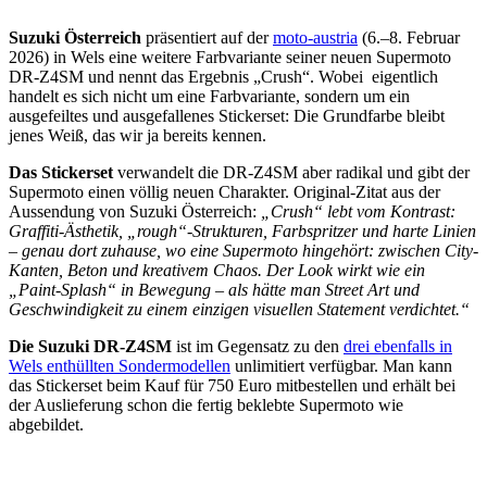
Suzuki Österreich
präsentiert auf der
moto-austria
(6.–8. Februar
2026) in Wels eine weitere Farbvariante seiner neuen Supermoto
DR-Z4SM und nennt das Ergebnis „Crush“. Wobei eigentlich
handelt es sich nicht um eine Farbvariante, sondern um ein
ausgefeiltes und ausgefallenes Stickerset: Die Grundfarbe bleibt
jenes Weiß, das wir ja bereits kennen.
Das Stickerset
verwandelt die DR-Z4SM aber radikal und gibt der
Supermoto einen völlig neuen Charakter. Original-Zitat aus der
Aussendung von Suzuki Österreich:
„Crush“ lebt vom Kontrast:
Graffiti-Ästhetik, „rough“-Strukturen, Farbspritzer und harte Linien
– genau dort zuhause, wo eine Supermoto hingehört: zwischen City-
Kanten, Beton und kreativem Chaos. Der Look wirkt wie ein
„Paint-Splash“ in Bewegung – als hätte man Street Art und
Geschwindigkeit zu einem einzigen visuellen Statement verdichtet.“
Die Suzuki DR-Z4SM
ist im Gegensatz zu den
drei ebenfalls in
Wels enthüllten Sondermodellen
unlimitiert verfügbar. Man kann
das Stickerset beim Kauf für 750 Euro mitbestellen und erhält bei
der Auslieferung schon die fertig beklebte Supermoto wie
abgebildet.