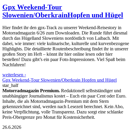
Gpx Weekend-Tour
Slowenien/Oberkrain
Hopfen und Hügel
Hier findet ihr den gpx-Track zu unserer Weekend-Reisestory in
Motorradmagazin 6/26 zum Downloaden. Die Runde führt diesmal
durch das Hügelland Sloweniens nordöstlich von Laibach. Mit
dabei, wie immer: viele kulinarische, kulturelle und kurvenbezogene
Highlights. Die detaillierte Routenbeschreibung findet ihr in unserer
großen Story im Heft – könnt ihr hier online lesen oder hier
bestellen! Dazu gibt’s ein paar Foto-Impressionen. Viel Spaß beim
Nachfahren!
weiterlesen ›
Gpx Weekend-Tour Slowenien/Oberkrain Hopfen und Hügel
star_half
Motorradmagazin Premium.
Redaktionell selbstständiger und
unabhängiger Journalismus kostet – Euch ein paar Cent oder Euro.
Inhalte, die als Motorradmagazin-Premium mit dem Stern
gekennzeichnet sind, werden nach Lesezeit berechnet. Kein Abo,
keine Verpflichtung, volle Transparenz. Dazu sorgt eine schlanke
Preis-Obergrenze pro Monat für Kostensicherheit.
26.6.2026