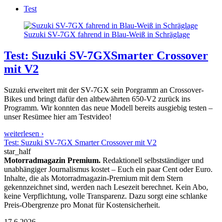
Test
Suzuki SV-7GX fahrend in Blau-Weiß in Schräglage
Test: Suzuki SV-7GX
Smarter Crossover
mit V2
Suzuki erweitert mit der SV-7GX sein Porgramm an Crossover-
Bikes und bringt dafür den altbewährten 650-V2 zurück ins
Programm. Wir konnten das neue Modell bereits ausgiebig testen –
unser Resümee hier am Testvideo!
weiterlesen ›
Test: Suzuki SV-7GX Smarter Crossover mit V2
star_half
Motorradmagazin Premium.
Redaktionell selbstständiger und
unabhängiger Journalismus kostet – Euch ein paar Cent oder Euro.
Inhalte, die als Motorradmagazin-Premium mit dem Stern
gekennzeichnet sind, werden nach Lesezeit berechnet. Kein Abo,
keine Verpflichtung, volle Transparenz. Dazu sorgt eine schlanke
Preis-Obergrenze pro Monat für Kostensicherheit.
17.6.2026