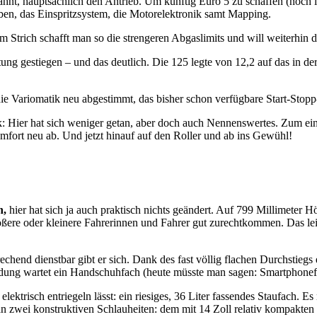
ähnt, hauptsächlich den Antrieb. Um künftig Euro 5 zu schaffen (noch i
lben, das Einspritzsystem, die Motorelektronik samt Mapping.
Strich schafft man so die strengeren Abgaslimits und will weiterhin 
stung gestiegen – und das deutlich. Die 125 legte von 12,2 auf das in 
e Variomatik neu abgestimmt, das bisher schon verfügbare Start-Stopp
: Hier hat sich weniger getan, aber doch auch Nennenswertes. Zum ein
fort neu ab. Und jetzt hinauf auf den Roller und ab ins Gewühl!
n,
hier hat sich ja auch praktisch nichts geändert. Auf 799 Millimeter
rößere oder kleinere Fahrerinnen und Fahrer gut zurechtkommen. Das le
echend dienstbar gibt er sich. Dank des fast völlig flachen Durchstiegs
idung wartet ein Handschuhfach (heute müsste man sagen: Smartphone
lektrisch entriegeln lässt: ein riesiges, 36 Liter fassendes Staufach. E
n zwei konstruktiven Schlauheiten: dem mit 14 Zoll relativ kompakten H