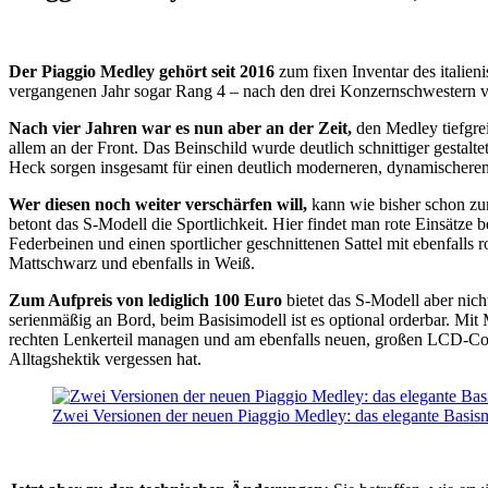
Der Piaggio Medley gehört seit 2016
zum fixen Inventar des italien
vergangenen Jahr sogar Rang 4 – nach den drei Konzernschwestern
Nach vier Jahren war es nun aber an der Zeit,
den Medley tiefgrei
allem an der Front. Das Beinschild wurde deutlich schnittiger gesta
Heck sorgen insgesamt für einen deutlich moderneren, dynamischeren 
Wer diesen noch weiter verschärfen will,
kann wie bisher schon zum
betont das S-Modell die Sportlichkeit. Hier findet man rote Einsätz
Federbeinen und einen sportlicher geschnittenen Sattel mit ebenfalls 
Mattschwarz und ebenfalls in Weiß.
Zum Aufpreis von lediglich 100 Euro
bietet das S-Modell aber nich
serienmäßig an Bord, beim Basisimodell ist es optional orderbar. M
rechten Lenkerteil managen und am ebenfalls neuen, großen LCD-Cock
Alltagshektik vergessen hat.
Zwei Versionen der neuen Piaggio Medley: das elegante Basismod