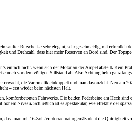
ein sanfter Bursche ist: sehr elegant, sehr geschmeidig, mit erfreulich 
gkeit und Drehzahl, dass hier mehr Reserven an Bord sind. Der Topspee
’s einfach nicht, wenn sich der Motor an der Ampel abstellt. Kein Prob
ilweise noch vor dem völligen Stillstand ab. Also Achtung beim ganz la
otor erwacht, die Variomatik einkuppelt und man davonzieht. Neu am 2
reht – erst wieder beim nächsten Halt.
den, komfortbetonten Fahrwerks. Die beiden Federbeine am Heck sind ex
auf hohem Niveau. Schließlich ist es spektakulär, wie effekltiv der spa
n, dass man mit 16-Zoll-Vorderrad naturgemäß nicht die Quirligikeit vo