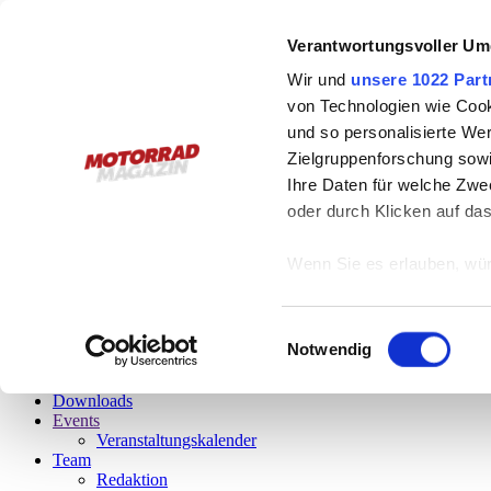
Österreichs Plattform
Verantwortungsvoller Um
für schräges Leben
Wir und
unsere 1022 Part
von Technologien wie Cook
Leseprobe gefällig?
und so personalisierte We
Zielgruppenforschung sowi
Bitte, gerne!
Einfach auf das Vorschaubild klicken und schon startet
Ihre Daten für welche Zwec
oder durch Klicken auf da
6/2026
Das aktuelle Magazin
Wenn Sie es erlauben, wür
Informationen über
menu
können
Einwilligungsauswahl
Stories
Ihr Gerät durch ak
Notwendig
Fotos
Erfahren Sie mehr darüber,
Videos
Downloads
Präferenzen im
Abschnitt
Events
Veranstaltungskalender
Wir verwenden Cookies, um
Team
Redaktion
anbieten zu können und di