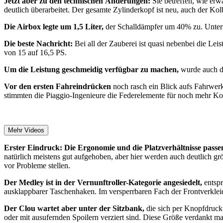
Jetzt aber zu den technischen Änderungen:
Sie betreffen, wie erw
deutlich überarbeitet. Der gesamte Zylinderkopf ist neu, auch der Ko
Die Airbox legte um 1,5 Liter,
der Schalldämpfer um 40% zu. Unterm 
Die beste Nachricht:
Bei all der Zauberei ist quasi nebenbei die Lei
von 15 auf 16,5 PS.
Um die Leistung geschmeidig verfügbar zu machen,
wurde auch di
Vor den ersten Fahreindrücken
noch rasch ein Blick aufs Fahrwerk
stimmten die Piaggio-Ingenieure die Federelemente für noch mehr Kom
Mehr Videos
Erster Eindruck: Die Ergonomie und die Platzverhältnisse passe
natürlich meistens gut aufgehoben, aber hier werden auch deutlich g
vor Probleme stellen.
Der Medley ist in der Vernunftroller-Kategorie angesiedelt,
entspr
ausklappbarer Taschenhaken. Im versperrbaren Fach der Frontverkle
Der Clou wartet aber unter der Sitzbank,
die sich per Knopfdruck e
oder mit ausufernden Spoilern verziert sind. Diese Größe verdankt ma