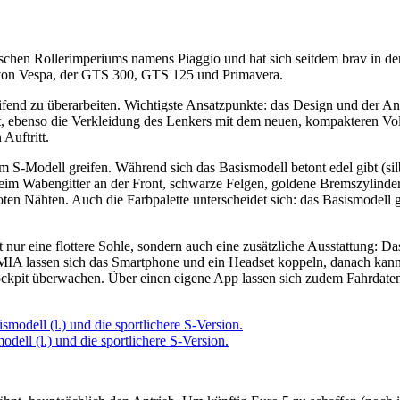
ischen Rollerimperiums namens Piaggio und hat sich seitdem brav in den
 von Vespa, der GTS 300, GTS 125 und Primavera.
fend zu überarbeiten. Wichtigste Ansatzpunkte: das Design und der An
ltet, ebenso die Verkleidung des Lenkers mit dem neuen, kompakteren 
Auftritt.
 S-Modell greifen. Während sich das Basismodell betont edel gibt (sil
e beim Wabengitter an der Front, schwarze Felgen, goldene Bremszylind
roten Nähten. Auch die Farbpalette unterscheidet sich: das Basismodell
t nur eine flottere Sohle, sondern auch eine zusätzliche Ausstattung:
it MIA lassen sich das Smartphone und ein Headset koppeln, danach kan
pit überwachen. Über einen eigene App lassen sich zudem Fahrdaten a
ell (l.) und die sportlichere S-Version.