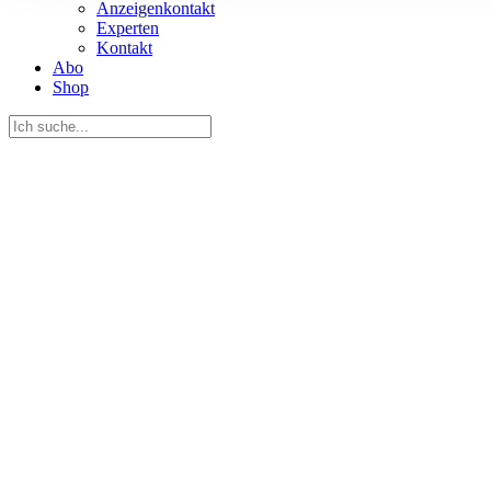
Anzeigenkontakt
Informationen zu Ihrer Ve
Experten
und Analysen weiter. Unse
Kontakt
Abo
zusammen, die Sie ihnen b
Shop
gesammelt haben.