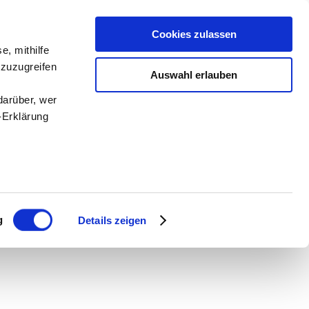
Cookies zulassen
e, mithilfe
 zuzugreifen
Auswahl erlauben
darüber, wer
-Erklärung
enau sein
fizieren
g
Details zeigen
Ihre
le Medien
ir