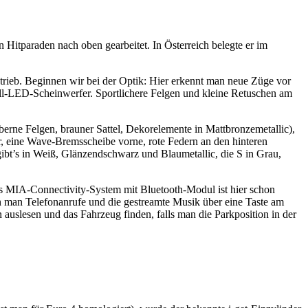
 Hitparaden nach oben gearbeitet. In Österreich belegte er im
trieb. Beginnen wir bei der Optik: Hier erkennt man neue Züge vor
Voll-LED-Scheinwerfer. Sportlichere Felgen und kleine Retuschen am
berne Felgen, brauner Sattel, Dekorelemente in Mattbronzemetallic),
er, eine Wave-Bremsscheibe vorne, rote Federn an den hinteren
 gibt’s in Weiß, Glänzendschwarz und Blaumetallic, die S in Grau,
 Das MIA-Connectivity-System mit Bluetooth-Modul ist hier schon
n man Telefonanrufe und die gestreamte Musik über eine Taste am
uslesen und das Fahrzeug finden, falls man die Parkposition in der