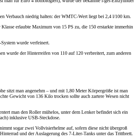
st man für Euro 4 homologiert), wurde der bekannte i-get-Einzylinder
den Verbauch niedrig halten: der WMTC-Wert liegt bei 2,4 l/100 km.
der Klasse erlaubte Maximum von 15 PS zu, die 150 erstarkte immerhin
-System wurde verfeinert.
en wurde der Hinterreifen von 110 auf 120 verbreitert, zum anderen
 Höhe sitzt man angenehm – und mit 1,80 Meter Körpergröße ist man
ichte Gewicht von 136 Kilo trocken sollte auch zartere Wesen nicht
 entert man den Roller mühelos, unter dem Lenker befindet sich ein
fach) inklusive USB-Steckdose.
s nimmt sogar zwei Vollvisierhelme auf, sofern diese nicht übergroß
interrad und der Auslagerung des 7-Liter-Tanks unter das Trittbrett.