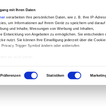
gang mit Ihren Daten
ner
verarbeiten Ihre persönlichen Daten, wie z. B. Ihre IP-Adress
ies, um Informationen auf Ihrem Gerät zu speichern und darauf
rbung und Inhalte, Messungen von Werbung und Inhalten,
e Entwicklung von Angeboten zu ermöglichen. Sie entscheiden 
 der Download.
ke nutzt. Sie können Ihre Einwilligung jederzeit über die Cookie
s Privacy Trigger Symbol ändern oder widerrufen
den wir auch gerne:
 Ihre geografische Lage erfassen, welche bis auf einige Meter g
tives Scannen nach bestimmten Merkmalen (Fingerprinting) identi
Präferenzen
Statistiken
Marketin
 wie Ihre persönlichen Daten verarbeitet werden, und legen Sie 
 Einzelheiten
fest.
 Inhalte und Anzeigen zu personalisieren, Funktionen für sozia
e Zugriffe auf unsere Website zu analysieren. Außerdem geben w