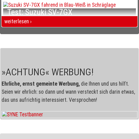
Test: Suzuki SV-7GX
Smarter Crossover mit V2
weiterlesen ›
Test: Suzuki SV-7GX Smarter Crossover mit V2
»ACHTUNG« WERBUNG!
Ehrliche, ernst gemeinte Werbung,
die Ihnen und uns hilft.
Seien wir ehrlich: so dann und wann versteckt sich darin etwas,
das uns aufrichtig interessiert. Versprochen!