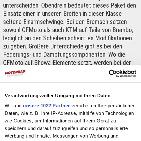
unterscheiden. Obendrein bedeutet dieses Paket den
Einsatz einer in unseren Breiten in dieser Klasse
seltene Einarmschwinge. Bei den Bremsen setzen
sowohl CFMoto als auch KTM auf Teile von Brembo,
lediglich an den Scheiben scheint es Modifikationen
zu geben. Größere Unterschiede gibt es bei den
Federungs- und Dämpfungskomponenten: Wo die
CFMoto auf Showa-Elemente setzt, werden bei der
Österreicherin WP-Teile zum Einsatz kommen.
Entsprechend wird das Fahrwerk auch eine eigene
Abstimmung erhalten, ebenso wie die
Motorelektronik.
Verantwortungsvoller Umgang mit Ihren Daten
Wir und
unsere 1022 Partner
verarbeiten Ihre persönlichen
Auch beim Styling
setzen die Mattighofener auf
Daten, wie z. B. Ihre IP-Adresse, mithilfe von Technologien
eigene, markentypische Zutaten: Die
wie Cookies, um Informationen auf Ihrem Gerät zu
Hauptverkleidung wird völlig neu gestaltet und lehnt
speichern und darauf zuzugreifen und so personalisierte
sich an die
990 RC R
an, ebenso nimmt die
Werbung und Inhalte, Messungen von Werbung und