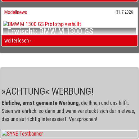
Erwischt: BMW R 20 Bayerns dickstes Ding
Modellnews
31.7.2026
Erwischt: BMW M 1300 GS
Mehr Offroad, mehr Luxus?
weiterlesen ›
Erwischt: BMW M 1300 GS Mehr Offroad, mehr Luxus?
»ACHTUNG« WERBUNG!
Ehrliche, ernst gemeinte Werbung,
die Ihnen und uns hilft.
Seien wir ehrlich: so dann und wann versteckt sich darin etwas,
das uns aufrichtig interessiert. Versprochen!