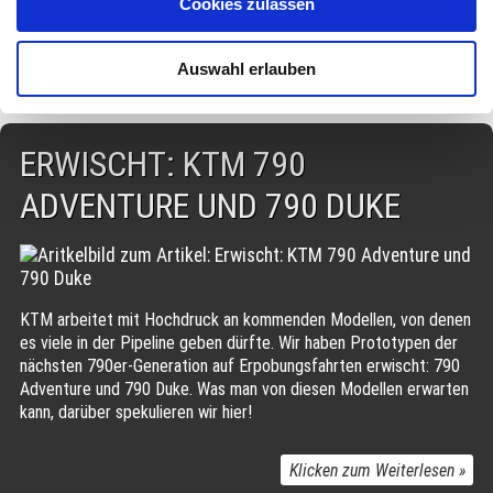
Cookies zulassen
schließlich wird dieses Segment auf dem
Außerdem geben wir Informationen zu Ihrer Verwendung
europäischen Markt immer wichtiger.
unserer Website an unsere Partner für soziale Medien,
Auswahl erlauben
Werbung und Analysen weiter. Unsere Partner führen diese
Informationen möglicherweise mit weiteren Daten
zusammen, die Sie ihnen bereitgestellt haben oder die sie
ERWISCHT: KTM 790
im Rahmen Ihrer Nutzung der Dienste gesammelt haben.
ADVENTURE UND 790 DUKE
KTM arbeitet mit Hochdruck an kommenden Modellen, von denen
es viele in der Pipeline geben dürfte. Wir haben Prototypen der
nächsten 790er-Generation auf Erpobungsfahrten erwischt: 790
Adventure und 790 Duke. Was man von diesen Modellen erwarten
kann, darüber spekulieren wir hier!
Klicken zum Weiterlesen »