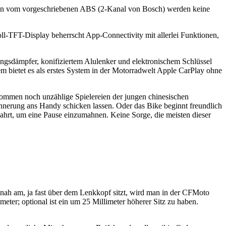
en vom vorgeschriebenen ABS (2-Kanal von Bosch) werden keine
l-TFT-Display beherrscht App-Connectivity mit allerlei Funktionen,
ungsdämpfer, konifiziertem Alulenker und elektronischem Schlüssel
em bietet es als erstes System in der Motorradwelt Apple CarPlay ohne
kommen noch unzählige Spielereien der jungen chinesischen
innerung ans Handy schicken lassen. Oder das Bike beginnt freundlich
ahrt, um eine Pause einzumahnen. Keine Sorge, die meisten dieser
nah am, ja fast über dem Lenkkopf sitzt, wird man in der CFMoto
imeter; optional ist ein um 25 Millimeter höherer Sitz zu haben.