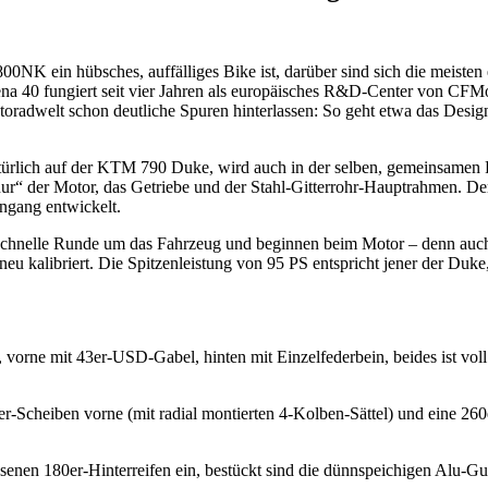
0NK ein hübsches, auffälliges Bike ist, darüber sind sich die meisten
ena 40 fungiert seit vier Jahren als europäisches R&D-Center von CFMo
Motoradwelt schon deutliche Spuren hinterlassen: So geht etwa das Des
ürlich auf der KTM 790 Duke, wird auch in der selben, gemeinsamen Fa
„nur“ der Motor, das Getriebe und der Stahl-Gitterrohr-Hauptrahmen. 
ngang entwickelt.
schnelle Runde um das Fahrzeug und beginnen beim Motor – denn auch 
eu kalibriert. Die Spitzenleistung von 95 PS entspricht jener der Duk
ne mit 43er-USD-Gabel, hinten mit Einzelfederbein, beides ist voll v
-Scheiben vorne (mit radial montierten 4-Kolben-Sättel) und eine 260
en 180er-Hinterreifen ein, bestückt sind die dünnspeichigen Alu-Gu