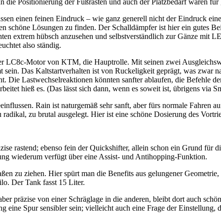
denn die Positionierung der Fußrasten und auch der Platzbedarf wären f
ssen einen feinen Eindruck – wie ganz generell nicht der Eindruck ein
en schöne Lösungen zu finden. Der Schalldämpfer ist hier ein gutes Beis
hten extrem hübsch anzusehen und selbstverständlich zur Gänze mit LED
euchtet also ständig.
er LC8c-Motor von KTM, die Hauptrolle. Mit seinen zwei Ausgleichswel
t sein. Das Kaltstartverhalten ist von Ruckeligkeit geprägt, was zwar 
. Die Lastwechselreaktionen könnten sanfter ablaufen, die Befehle de
tet hieß es. (Das lässt sich dann, wenn es soweit ist, übrigens via Sm
nflussen. Rain ist naturgemäß sehr sanft, aber fürs normale Fahren au
zu radikal, zu brutal ausgelegt. Hier ist eine schöne Dosierung des Vort
se rastend; ebenso fein der Quickshifter, allein schon ein Grund für d
ung wiederum verfügt über eine Assist- und Antihopping-Funktion.
en zu ziehen. Hier spürt man die Benefits aus gelungener Geometrie,
lo. Der Tank fasst 15 Liter.
aber präzise von einer Schräglage in die anderen, bleibt dort auch schön
eine Spur sensibler sein; vielleicht auch eine Frage der Einstellung, 