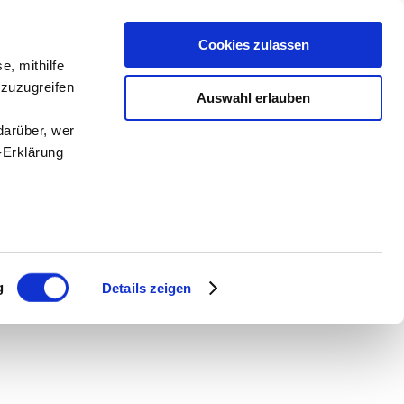
Cookies zulassen
e, mithilfe
 zuzugreifen
Auswahl erlauben
darüber, wer
-Erklärung
enau sein
fizieren
g
Details zeigen
Ihre
le Medien
ir