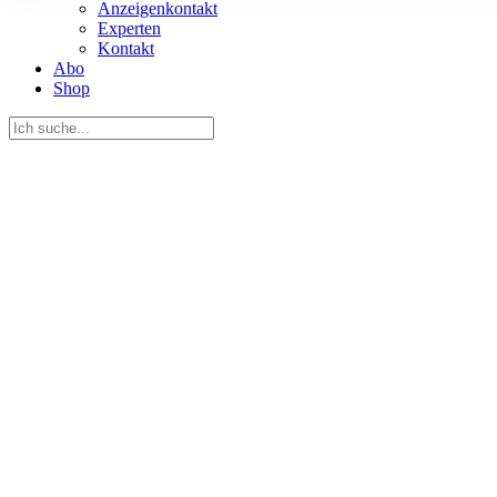
Anzeigenkontakt
Informationen zu Ihrer Ve
Experten
und Analysen weiter. Unse
Kontakt
Abo
zusammen, die Sie ihnen b
Shop
gesammelt haben.