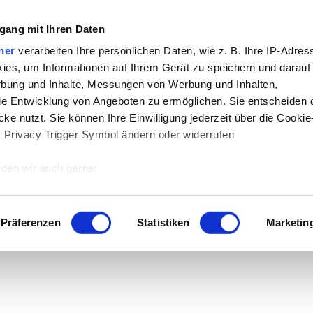
gang mit Ihren Daten
ner
verarbeiten Ihre persönlichen Daten, wie z. B. Ihre IP-Adress
ies, um Informationen auf Ihrem Gerät zu speichern und darauf
rbung und Inhalte, Messungen von Werbung und Inhalten,
e Entwicklung von Angeboten zu ermöglichen. Sie entscheiden 
 der Download.
ke nutzt. Sie können Ihre Einwilligung jederzeit über die Cookie
s Privacy Trigger Symbol ändern oder widerrufen
den wir auch gerne:
 Ihre geografische Lage erfassen, welche bis auf einige Meter g
tives Scannen nach bestimmten Merkmalen (Fingerprinting) identi
Präferenzen
Statistiken
Marketin
 wie Ihre persönlichen Daten verarbeitet werden, und legen Sie 
 Einzelheiten
fest.
 Inhalte und Anzeigen zu personalisieren, Funktionen für sozia
e Zugriffe auf unsere Website zu analysieren. Außerdem geben w