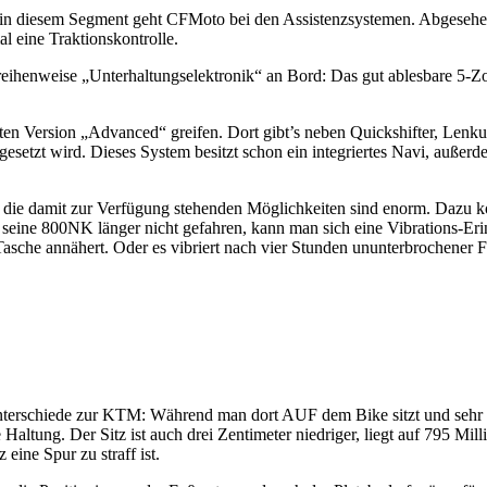
in diesem Segment geht CFMoto bei den Assistenzsystemen. Abgeseh
al eine Traktionskontrolle.
henweise „Unterhaltungselektronik“ an Bord: Das gut ablesbare 5-Zol
ten Version „Advanced“ greifen. Dort gibt’s neben Quickshifter, Lenk
esetzt wird. Dieses System besitzt schon ein integriertes Navi, außerd
, die damit zur Verfügung stehenden Möglichkeiten sind enorm. Dazu 
n seine 800NK länger nicht gefahren, kann man sich eine Vibrations-Er
sche annähert. Oder es vibriert nach vier Stunden ununterbrochener F
Unterschiede zur KTM: Während man dort AUF dem Bike sitzt und sehr 
Haltung. Der Sitz ist auch drei Zentimeter niedriger, liegt auf 795 Mill
 eine Spur zu straff ist.