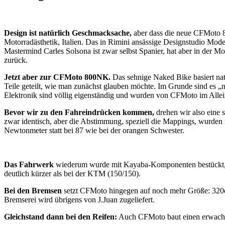
Design ist natürlich Geschmacksache,
aber dass die neue CFMoto 80
Motorradästhetik, Italien. Das in Rimini ansässige Designstudio Mod
Mastermind Carles Solsona ist zwar selbst Spanier, hat aber in der 
zurück.
Jetzt aber zur CFMoto 800NK.
Das sehnige Naked Bike basiert nat
Teile geteilt, wie man zunächst glauben möchte. Im Grunde sind es 
Elektronik sind völlig eigenständig und wurden von CFMoto im Allei
Bevor wir zu den Fahreindrücken kommen,
drehen wir also eine 
zwar identisch, aber die Abstimmung, speziell die Mappings, wurden n
Newtonmeter statt bei 87 wie bei der orangen Schwester.
Das Fahrwerk
wiederum wurde mit Kayaba-Komponenten bestückt, vor
deutlich kürzer als bei der KTM (150/150).
Bei den Bremsen
setzt CFMoto hingegen auf noch mehr Größe: 320er
Bremserei wird übrigens von J.Juan zugeliefert.
Gleichstand dann bei den Reifen:
Auch CFMoto baut einen erwachsen