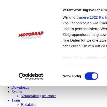
Österreichs Plattform
Verantwortungsvoller Um
für schräges Leben
Wir und
unsere 1022 Part
von Technologien wie Cook
Leseprobe gefällig?
und so personalisierte We
Zielgruppenforschung sowi
Bitte, gerne!
Einfach auf das Vorschaubild klicken und schon startet
Ihre Daten für welche Zwec
oder durch Klicken auf da
6/2026
Das aktuelle Magazin
Wenn Sie es erlauben, wür
Informationen über
menu
können
Einwilligungsauswahl
Stories
Ihr Gerät durch ak
Notwendig
Fotos
Erfahren Sie mehr darüber,
Videos
Downloads
Präferenzen im
Abschnitt
Events
Veranstaltungskalender
Wir verwenden Cookies, um
Team
Redaktion
anbieten zu können und di