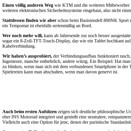
Einen völlig anderen Weg
wie KTM und die weiteren Mitbewerber 
weiteren elektronischen Sicherheitssysteme eingebaut, also nicht einm
Stattdessen finden wir aber
schon beim Basismodell 800NK Sport rei
ein Tempomat ist ebenfalls serienmäßig an Bord.
Wer noch mehr will,
kann ab Jahresende zur noch besser ausgestatte
sogar ein 8-Zoll-TFT-Touch-Display, das wie ein Tablet hochkant aufg
Kabelverbindung.
Wir haben’s ausprobiert,
der Verbindungsaufbau funktioniert rasch
Ingenieure, manche entbehrlich, andere witzig. Ein Beispiel: Hat ma
zu blinken, wenn man sich mit dem verbundenen Smartphone in der Ta
Spielereien kann man abschalten, wenn man davon genervt ist.
Auch beim ersten Aufsitzen
zeigen sich deutliche philosophische 
eher INS Motorrad integriert und genießt eine neutralere, entspanntere 
Vielleicht auch eine Option für jene, denen der puristische Standardsitz