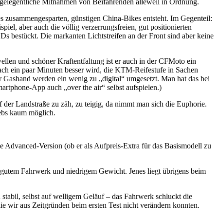
ür gelegentliche Mitnahmen von Beifahrenden alleweil in Ordnung.
es zusammengesparten, günstigen China-Bikes entsteht. Im Gegenteil:
piel, aber auch die völlig verzerrungsfreien, gut positionierten
s bestückt. Die markanten Lichtstreifen an der Front sind aber keine
len und schöner Kraftentfaltung ist er auch in der CFMoto ein
nach ein paar Minuten besser wird, die KTM-Reifestufe in Sachen
r Gashand werden ein wenig zu „digital“ umgesetzt. Man hat das bei
artphone-App auch „over the air“ selbst aufspielen.)
f der Landstraße zu zäh, zu teigig, da nimmt man sich die Euphorie.
riebs kaum möglich.
ie Advanced-Version (ob er als Aufpreis-Extra für das Basismodell zu
 gutem Fahrwerk und niedrigem Gewicht. Jenes liegt übrigens beim
 stabil, selbst auf welligem Geläuf – das Fahrwerk schluckt die
die wir aus Zeitgründen beim ersten Test nicht verändern konnten.