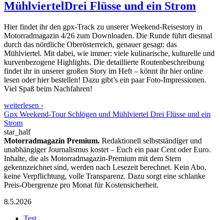
Mühlviertel
Drei Flüsse und ein Strom
Hier findet ihr den gpx-Track zu unserer Weekend-Reisestory in
Motorradmagazin 4/26 zum Downloaden. Die Runde führt diesmal
durch das nördliche Oberösterreich, genauer gesagt: das
Mühlviertel. Mit dabei, wie immer: viele kulinarische, kulturelle und
kurvenbezogene Highlights. Die detaillierte Routenbeschreibung
findet ihr in unserer großen Story im Heft – könnt ihr hier online
lesen oder hier bestellen! Dazu gibt’s ein paar Foto-Impressionen.
Viel Spaß beim Nachfahren!
weiterlesen ›
Gpx Weekend-Tour Schlögen und Mühlviertel Drei Flüsse und ein
Strom
star_half
Motorradmagazin Premium.
Redaktionell selbstständiger und
unabhängiger Journalismus kostet – Euch ein paar Cent oder Euro.
Inhalte, die als Motorradmagazin-Premium mit dem Stern
gekennzeichnet sind, werden nach Lesezeit berechnet. Kein Abo,
keine Verpflichtung, volle Transparenz. Dazu sorgt eine schlanke
Preis-Obergrenze pro Monat für Kostensicherheit.
8.5.2026
Test