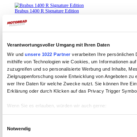
Brabus 1400 R Signature Edition
Power, Posing, Präzision
Brabus 1400 R
Signature Edition
Verantwortungsvoller Umgang mit Ihren Daten
Die 1400 R ist Brabus’ nächste Ausbaustufe auf KTM-Basis – heuer
natürlich mit dem aktuellen 1390 Super Duke R EVO-Gerüst. 100
Wir und
unsere 1022 Partner
verarbeiten Ihre persönlichen 
Stück weltweit, Listenpreis für Deutschland: 49.900 Euro. Damit
positioniert sich das „Luxury Hyper Naked“ einmal mehr als
mithilfe von Technologien wie Cookies, um Informationen au
Sammlerstück mit handverlesenen technischen Details.
zuzugreifen und so personalisierte Werbung und Inhalte, M
Zielgruppenforschung sowie Entwicklung von Angeboten zu e
weiterlesen ›
Power, Posing, Präzision Brabus 1400 R Signature Edition
wer Ihre Daten für welche Zwecke nutzt. Sie können Ihre Einw
Ich will
Erklärung oder durch Klicken auf das Privacy Trigger Symbo
MEHR
Artikel sehen!
Wenn Sie es erlauben, würden wir auch gerne:
Leseprobe gefällig?
Informationen über Ihre geografische Lage erfassen, 
sein können
Einwilligungsauswahl
Bitte, gerne!
Einfach auf das Vorschaubild klicken und schon startet
Notwendig
Ihr Gerät durch aktives Scannen nach bestimmten Merk
der Download.