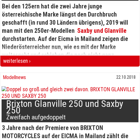
Bei den 125ern hat die zwei Jahre junge
österreichische Marke längst den Durchbruch
geschafft
(in rund 30 Ländern übrigens), 2019 will
man mit den 250er-Modellen
Saxby und Glanville
durchstarten. Auf der Eicma in Mailand zeigen die
Niederösterreicher nun, wie es mit der Marke
weitergeht und schieben die noch nicht ganz
weiterlesen ›
serienmäßige Brixton BX 500 auf die Bühne. Dieses
BRIXTON BX 500 ANGRIFF AUF DIE A2-Klasse!
Modell soll bei der Eicma 2019 als Serienversion
Modellnews
22.10.2018
präsentiert werden und kurz danach bereits zu
kaufen sein.
Brixton Glanville 250 und Saxby
Wir haben allerdings schon jetzt ein paar Infos über
250
das kommende Halbliter-Motorrad erfahren.
So wird
Zweifach aufgedoppelt
es einen neuen, speziell für dieses Modell
3 Jahre nach der Premiere von BRIXTON
entwickelten Reihen-Zweizylindermotor mit 486
MOTORCYCLES auf der EICMA in Mailand
zählt die
Kubikzentimeter Hubraum, zwei obenliegenden