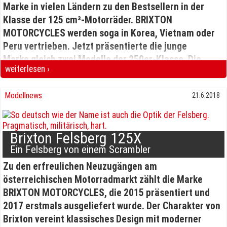
Marke in vielen Ländern zu den Bestsellern in der
Nockenwellen und Vierventiltechnik besitzen. In der
Klasse der 125 cm³-Motorräder. BRIXTON
Leistung will man das gesetzliche Limitz der A2-
MOTORCYCLES werden soga in Korea, Vietnam oder
Führerscheinklasse mit 35 kW/48 PS voll
Peru vertrieben. Jetzt präsentierte die junge
ausschöpfen. Dazu erhält das hübsch designte Naked
Marke gleich zwei Modelle der 250er-Klasse. Die
Bike einen neuen LED-Scheinwerfer, der ebenfalls
weiterlesen ›
Glanville 250 X wurde bereits bei der EICMA 2017
exklusiv für dieses Topmodell entwickelt wurde. Die
Brixton Glanville 250 und Saxby 250 Zweifach aufgedoppelt
erstmalig gezeigt und ist nun serienreif. Es handelt
Buchstaben rundum symbolisieren eine Windrose, die
Modellnews
21.6.2018
sich hierbei um ein komplett neu gezeichnetes
x-förmige Gestaltung der Tankseiten nimmt auf das X
Modell, das mit KOSO LED-Blinkern im Lenker, LED-
im Markennamen Bezug.
Scheinwerfer im BRIXTON-Design, LED-Rücklicht und
Brixton Felsberg 125X
seitlich montiertem Kennzeichenhalter
Ein Felsberg von einem Scrambler
eigenständigen Stil beweist.
Zu den erfreulichen Neuzugängen am
österreichischen Motorradmarkt
zählt die Marke
BRIXTON MOTORCYCLES, die 2015 präsentiert und
2017 erstmals ausgeliefert wurde. Der Charakter von
Brixton vereint klassisches Design mit moderner