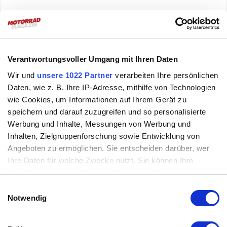
weiterlesen ›
Brixton Felsberg 125 Holy Mountain
Verantwortungsvoller Umgang mit Ihren Daten
Modellnews
10.11.2021
Wir und
unsere 1022 Partner
verarbeiten Ihre persönlichen
Daten, wie z. B. Ihre IP-Adresse, mithilfe von Technologien
Brixton Cromwell 1200
wie Cookies, um Informationen auf Ihrem Gerät zu
Bluthund
speichern und darauf zuzugreifen und so personalisierte
Mehr Hubraum und Drehmoment als eine Bonneville und
Werbung und Inhalte, Messungen von Werbung und
rumdum Qualitätskomponenten. Wie gut wird das
Inhalten, Zielgruppenforschung sowie Entwicklung von
Angeboten zu ermöglichen. Sie entscheiden darüber, wer
hubraumstärkste Naked Bike aus austrochinesischer
Ihre Daten für welche Zwecke nutzt. Sie können Ihre
Produktion?
Einwilligung jederzeit über die Cookie-Erklärung oder durch
Klicken auf das Privacy Trigger Symbol ändern oder
Einwilligungsauswahl
widerrufen
Notwendig
weiterlesen ›
Wenn Sie es erlauben, würden wir auch gerne:
Brixton Cromwell 1200 Bluthund